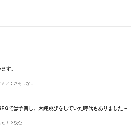
います。
んどくさそうな …
RPGでは予習し、大縄跳びをしていた時代もありました～
た！？残念！！ …