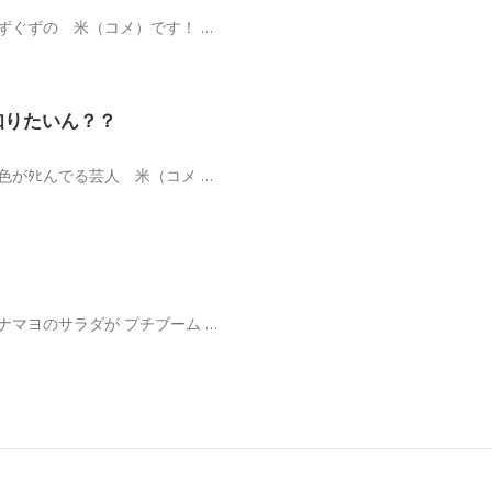
ずぐずの 米（コメ）です！ …
知りたいん？？
色がﾀﾋんでる芸人 米（コメ …
！
ナマヨのサラダが プチブーム …