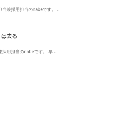
当兼採用担当のnabeです。 …
月は去る
用担当のnabeです。 早 …