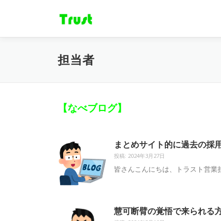
コ
ン
テ
ン
ツ
担当者
へ
ス
キ
ッ
【なべブログ】
プ
まとめサイト的に過去の採用関
投稿: 2024年3月27日
皆さんこんにちは、トラスト営業担
慧可断臂の覚悟で来られる