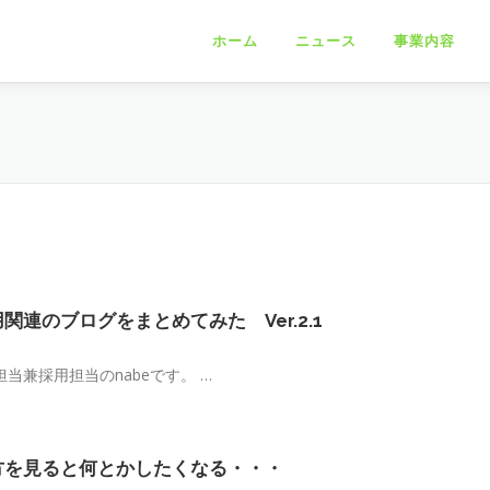
ホーム
ニュース
事業内容
連のブログをまとめてみた Ver.2.1
当兼採用担当のnabeです。 …
方を見ると何とかしたくなる・・・