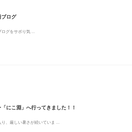
湯ブログ
ログをサボり気 …
ー「にこ淵」へ行ってきました！！
り、厳しい暑さが続いていま …