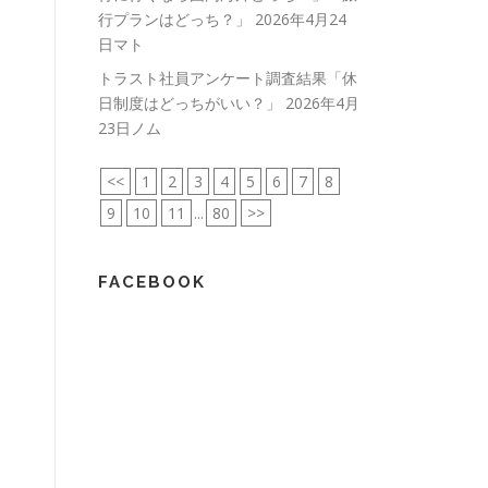
行プランはどっち？」
2026年4月24
日マト
トラスト社員アンケート調査結果「休
日制度はどっちがいい？」
2026年4月
23日ノム
<<
1
2
3
4
5
6
7
8
9
10
11
...
80
>>
FACEBOOK