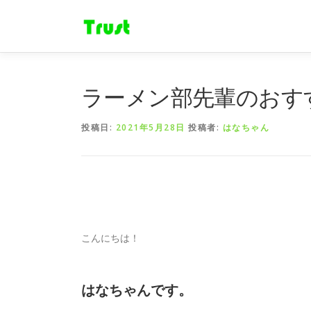
コ
ン
テ
ン
ツ
へ
ラーメン部先輩のおす
ス
キ
投稿日:
2021年5月28日
投稿者:
はなちゃん
ッ
プ
こんにちは！
はなちゃんです。