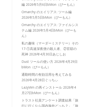
編
2026年5月6日bMon（びーもん）
Omarchy のエイリアス: ツール編
2026年5月5日bMon（びーもん）
Omarchy のエイリアス: ファイルシス
テム編
2026年5月4日bMon（びーも
ん）
私の趣味（マーダーミステリー）その
17-①高速深夜便の殺人者、②官邸の
死神
2026年4月30日あじしお
Dust ツールの使い方
2026年4月29日
bMon（びーもん）
通勤時間の有効活用を考えてみる
2026年4月28日ぐっちぃ
LazyVim の再インストール
2026年4
月27日bMon（びーもん）
トラスト社員アンケート調査結果「旅
行に行くなら国内海外どっち？」「旅