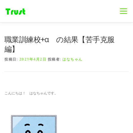
コ
ン
メニュー
テ
ン
ツ
へ
ホーム
ニュース
事業内容
会社概要
職業訓練校+α の結果【苦手克服
ス
キ
編】
ッ
プ
採用情報
ブログ
お問合せ
投稿日:
2021年4月2日
投稿者:
はなちゃん
こんにちは！ はなちゃんです。