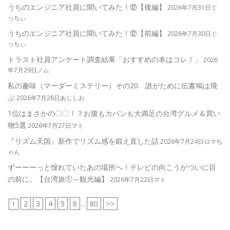
うちのエンジニア社員に聞いてみた！⑫【後編】
2026年7月31日ぐ
っちぃ
うちのエンジニア社員に聞いてみた！⑫【前編】
2026年7月30日ぐ
っちぃ
トラスト社員アンケート調査結果「おすすめの本はコレ！」
2026
年7月29日ノム
私の趣味（マーダーミステリー）その20 誰がために伝書鳩は飛
ぶ
2026年7月28日あじしお
1位はまさかの〇〇！？お腹もカバンも大満足の台湾グルメ＆買い
物5選
2026年7月27日マト
『リズム天国』新作でリズム感を鍛え直した話
2026年7月24日ロマち
ゃん
ずーーーっと憧れていたあの場所へ！テレビの向こうがついに目
の前に。【台湾旅①～観光編】
2026年7月22日マト
2
3
4
5
6
80
>>
1
...