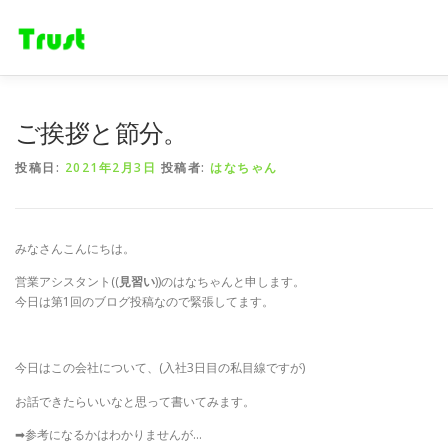
コ
ン
テ
ン
ツ
へ
ホーム
ニュース
事業内容
会社概要
採用情報
ご挨拶と節分。
ス
キ
投稿日:
2021年2月3日
投稿者:
はなちゃん
ッ
プ
みなさんこんにちは。
営業アシスタント((
見習い
))のはなちゃんと申します。
今日は第1回のブログ投稿なので緊張してます。
今日はこの会社について、(入社3日目の私目線ですが)
お話できたらいいなと思って書いてみます。
➡参考になるかはわかりませんが…