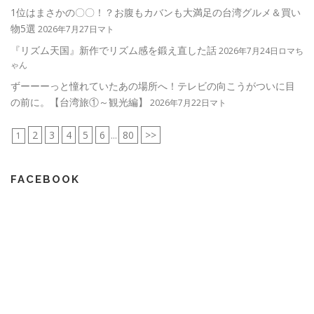
1位はまさかの〇〇！？お腹もカバンも大満足の台湾グルメ＆買い
物5選
2026年7月27日マト
『リズム天国』新作でリズム感を鍛え直した話
2026年7月24日ロマち
ゃん
ずーーーっと憧れていたあの場所へ！テレビの向こうがついに目
の前に。【台湾旅①～観光編】
2026年7月22日マト
2
3
4
5
6
80
>>
1
...
FACEBOOK