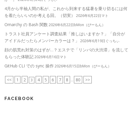
4月から半袖人間の私が、これから到来する猛暑を乗り切るには何
を着たらいいのか考える回。（切実）
2026年6月22日マト
Omarchy の Bash 関数
2026年6月22日bMon（びーもん）
トラスト社員アンケート調査結果「推しはいますか？」「自分が
アイドルだったらメンバーカラーは？」
2026年6月19日ぐっちぃ
顔の肌荒れ対策のはずが…？エステで「リンパの大渋滞」を流して
もらった体験記
2026年6月16日マト
GitHub CLI での sync 操作
2026年6月15日bMon（びーもん）
<<
1
2
4
5
6
7
8
80
>>
3
...
FACEBOOK