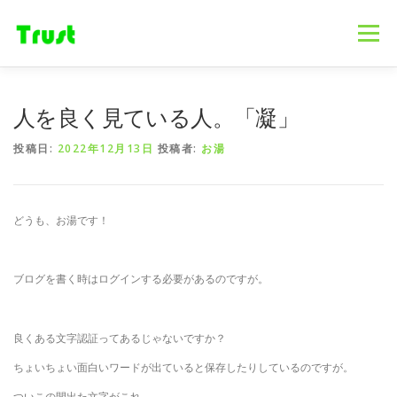
コ
ン
メニュー
テ
ン
ツ
へ
ホーム
ニュース
事業内容
会社概要
人を良く見ている人。「凝」
ス
キ
投稿日:
2022年12月13日
投稿者:
お湯
ッ
プ
採用情報
ブログ
お問合せ
どうも、お湯です！
ブログを書く時はログインする必要があるのですが。
良くある文字認証ってあるじゃないですか？
ちょいちょい面白いワードが出ていると保存したりしているのですが。
ついこの間出た文字がこれ。