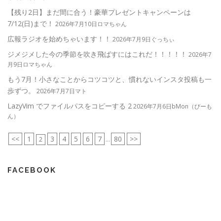
【残り2日】まだ間に合う！豪華プレゼントキャンペーンは
7/12(日)まで！
2026年7月10日ロマちゃん
広報ラジオを始めちゃいます！！
2026年7月9日ぐっちぃ
ジメジメした今の季節を吹き飛ばすにはこれだ！！！！！
2026年7
月9日ロマちゃん
もう7月！小さなことからコツコツと、慣れないインスタ投稿も一
歩ずつ。
2026年7月7日マト
LazyVim でファイルパスをコピーする 2
2026年7月6日bMon（びーも
ん）
<<
1
3
4
5
6
7
80
>>
2
...
FACEBOOK