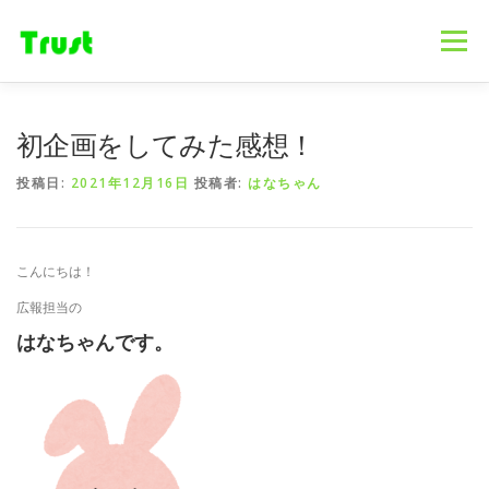
コ
ン
メニュー
テ
ン
ツ
へ
ホーム
ニュース
事業内容
会社概要
初企画をしてみた感想！
ス
キ
投稿日:
2021年12月16日
投稿者:
はなちゃん
ッ
プ
採用情報
ブログ
お問合せ
こんにちは！
広報担当の
はなちゃんです。