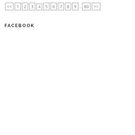
<<
1
2
3
5
6
7
8
9
80
>>
4
...
FACEBOOK