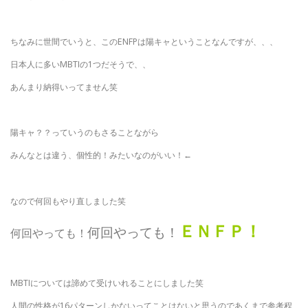
ちなみに世間でいうと、このENFPは陽キャということなんですが、、、
日本人に多いMBTIの1つだそうで、、
あんまり納得いってません笑
陽キャ？？っていうのもさることながら
みんなとは違う、個性的！みたいなのがいい！←
なので何回もやり直しました笑
ＥＮＦＰ！
何回やっても！
何回やっても！
MBTIについては諦めて受けいれることにしました笑
人間の性格が16パターンしかないってことはないと思うのであくまで参考程