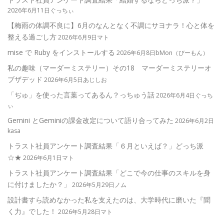
2026年6月11日ぐっちぃ
【梅雨の体調不良に】6月のなんとなく不調にサヨナラ！心と体を
整える過ごし方
2026年6月9日マト
mise で Ruby をインストールする
2026年6月8日bMon（びーもん）
私の趣味（マーダーミステリー）その18 マーダーミステリーオ
ブザデッド
2026年6月5日あじしお
「ぢゅ」を使った言葉ってあるん？っちゅう話
2026年6月4日ぐっち
ぃ
Gemini とGeminiの課金改定について語り合ってみた
2026年6月2日
kasa
トラスト社員アンケート調査結果「６月といえば？」どっち派
☆★
2026年6月1日マト
トラスト社員アンケート調査結果「どこで今の仕事のスキルを身
に付けましたか？」
2026年5月29日ノム
設計書すら読めなかった私を支えたのは、大学時代に磨いた『聞
く力』でした！
2026年5月28日マト