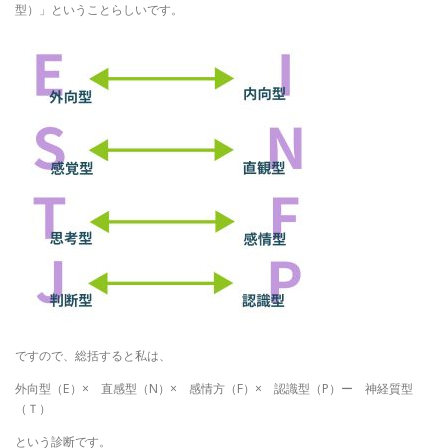
型）」ということらしいです。
ですので、総括すると私は、
外向型（E）× 直感型（N）× 感情方（F）× 認識型（P）ー 神経質型
（Ｔ）
という診断です。