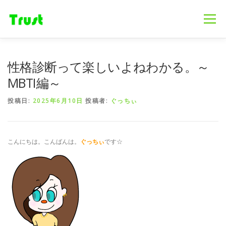
コ
ン
メニュー
テ
ン
ツ
へ
ホーム
ニュース
事業内容
会社概要
性格診断って楽しいよねわかる。～
ス
キ
MBTI編～
ッ
プ
採用情報
ブログ
お問合せ
投稿日:
2025年6月10日
投稿者:
ぐっちぃ
こんにちは。こんばんは。
ぐっちぃ
です☆