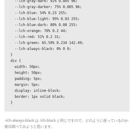
  --lch-gray-dark: 92% 0.005 96;

  --lch-gray-darker: 75% 0.005 96;

  --lch-blue: 54% 0.23 255;

  --lch-blue-light: 95% 0.03 255;

  --lch-blue-dark: 80% 0.08 255;

  --lch-orange: 70% 0.2 44;

  --lch-red: 51% 0.2 31;

  --lch-green: 65.59% 0.234 142.49;

  --lch-always-black: 0% 0 0;

}

div {

  width: 50px;

  height: 50px;

  padding: 5px;

  margin: 5px;

  display: inline-block;

  border: 1px solid black;

–lch-always-black は -lch-black と同じですので、どのように使っているのか
後日調べてみようと思います。