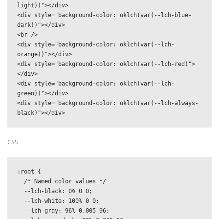
light))"></div>

<div style="background-color: oklch(var(--lch-blue-
dark))"></div>

<br />

<div style="background-color: oklch(var(--lch-
orange))"></div>

<div style="background-color: oklch(var(--lch-red)">
</div>

<div style="background-color: oklch(var(--lch-
green))"></div>

<div style="background-color: oklch(var(--lch-always-
black)"></div>
CSS
:root {

  /* Named color values */

  --lch-black: 0% 0 0;

  --lch-white: 100% 0 0;

  --lch-gray: 96% 0.005 96;
