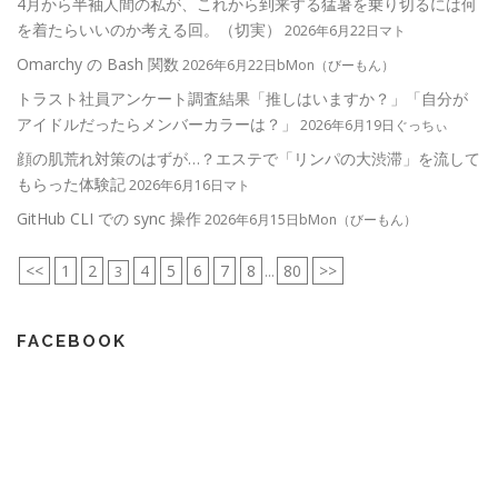
4月から半袖人間の私が、これから到来する猛暑を乗り切るには何
を着たらいいのか考える回。（切実）
2026年6月22日マト
Omarchy の Bash 関数
2026年6月22日bMon（びーもん）
トラスト社員アンケート調査結果「推しはいますか？」「自分が
アイドルだったらメンバーカラーは？」
2026年6月19日ぐっちぃ
顔の肌荒れ対策のはずが…？エステで「リンパの大渋滞」を流して
もらった体験記
2026年6月16日マト
GitHub CLI での sync 操作
2026年6月15日bMon（びーもん）
<<
1
2
4
5
6
7
8
80
>>
3
...
FACEBOOK