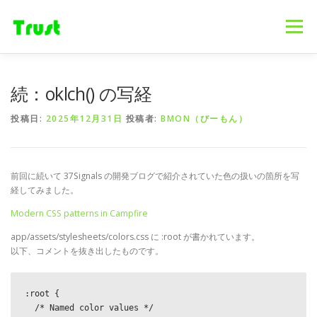
コ
ン
メニュー
テ
ン
ツ
へ
ホーム
ニュース
事業内容
会社概要
続：oklch() の写経
ス
キ
投稿日:
2025年12月31日
投稿者:
BMON（びーもん）
ッ
プ
採用情報
ブログ
お問合せ
前回に続いて 37Signals の開発ブログで紹介されていた色の扱いの箇所を写
経してみました。
Modern CSS patterns in Campfire
app/assets/stylesheets/colors.css に :root が書かれています。
以下、コメントを抜き出したものです。
:root {

  /* Named color values */
