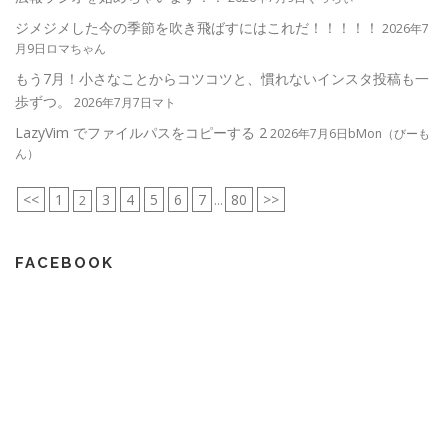
ジメジメした今の季節を吹き飛ばすにはこれだ！！！！！
2026年7
月9日ロマちゃん
もう7月！小さなことからコツコツと、慣れないインスタ投稿も一
歩ずつ。
2026年7月7日マト
LazyVim でファイルパスをコピーする 2
2026年7月6日bMon（びーも
ん）
<<
1
3
4
5
6
7
80
>>
2
...
FACEBOOK