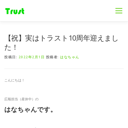
コ
ン
メニュー
テ
ン
ツ
へ
ホーム
ニュース
事業内容
会社概要
【祝】実はトラスト10周年迎えまし
ス
キ
た！
ッ
プ
採用情報
ブログ
お問合せ
投稿日:
2022年2月1日
投稿者:
はなちゃん
こんにちは！
広報担当（産休中）の
はなちゃんです。