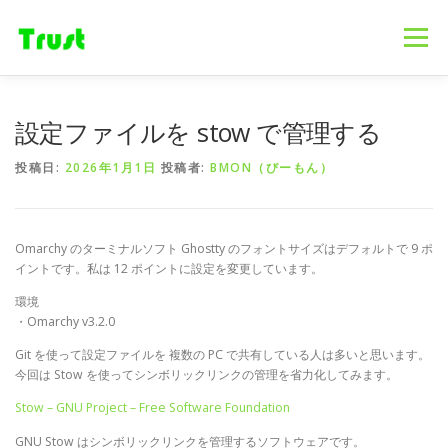
コ
ン
メニュー
テ
ン
ツ
へ
ホーム
ニュース
事業内容
会社概要
設定ファイルを stow で管理する
ス
キ
投稿日:
2026年1月1日
投稿者:
BMON（びーもん）
ッ
プ
採用情報
ブログ
お問合せ
Omarchy のターミナルソフト Ghostty のフォントサイズはデフォルトで 9 ポ
イントです。私は 12 ポイントに設定を変更しています。
環境
・Omarchy v3.2.0
Git を使って設定ファイルを 複数の PC で共有している人は多いと思います。
今回は Stow を使ってシンボリックリンクの管理を省力化してみます。
Stow – GNU Project – Free Software Foundation
GNU Stow はシンボリックリンクを管理するソフトウェアです。