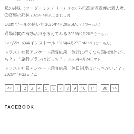
私の趣味（マーダーミステリー）その17-①高速深夜便の殺人者、
②官邸の死神
2026年4月30日あじしお
Dust ツールの使い方
2026年4月29日bMon（びーもん）
通勤時間の有効活用を考えてみる
2026年4月28日ぐっちぃ
LazyVim の再インストール
2026年4月27日bMon（びーもん）
トラスト社員アンケート調査結果「旅行に行くなら国内海外どっ
ち？」「旅行プランはどっち？」
2026年4月24日マト
トラスト社員アンケート調査結果「休日制度はどっちがいい？」
2026年4月23日ノム
<<
1
2
3
4
5
7
8
9
10
11
80
>>
6
...
FACEBOOK