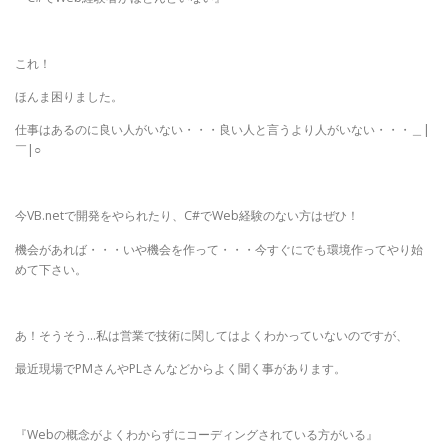
これ！
ほんま困りました。
仕事はあるのに良い人がいない・・・良い人と言うより人がいない・・・＿|
￣|○
今VB.netで開発をやられたり、C#でWeb経験のない方はぜひ！
機会があれば・・・いや機会を作って・・・今すぐにでも環境作ってやり始
めて下さい。
あ！そうそう…私は営業で技術に関してはよくわかっていないのですが、
最近現場でPMさんやPLさんなどからよく聞く事があります。
『Webの概念がよくわからずにコーディングされている方がいる』