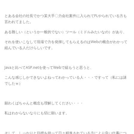
とある会社の社長でかつ某大手〇力会社案件に入られてPLやられている方も
言われてました。
ある難しい（というか一般的でない）ツール（ミドルみたいなの）があり、
それを使いこなして現場で力を発揮してもらえるのはWebの概念がわかって
組んでいる人だけらしいです。
Javaと比べてASP.netを使ってWebで組もうと思うと、
こんな感じしかできないよねってわかっている人・・・ですって（私には謎
でしたｗ）
願わくばちゃんと概念も理解してください・・・
私はわからないなりにも切に願います。
そして、しっかりと目標を持って日々精進されている方により良い仕事につ