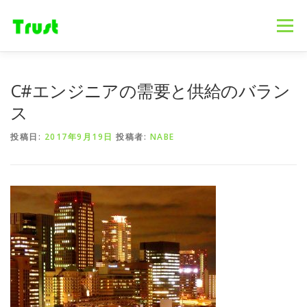
コ
ン
メニュー
テ
ン
ツ
へ
ホーム
ニュース
事業内容
会社概要
C#エンジニアの需要と供給のバラン
ス
キ
ス
ッ
プ
採用情報
ブログ
お問合せ
投稿日:
2017年9月19日
投稿者:
NABE