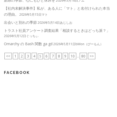
新緑の季節、心にもひと休みを
2026年5月18日ノム
【社内未解決事件】私が、ある人に「マト」と名付けられた本当
の理由。
2026年5月15日マト
出会いと別れの季節
2026年5月14日あじしお
トラスト社員アンケート調査結果「相談するときはどっち派？」
2026年5月12日ぐっちぃ
Omarchy の Bash 関数 ga gd
2026年5月11日bMon（びーもん）
<<
1
2
3
4
6
7
8
9
10
80
>>
5
...
FACEBOOK