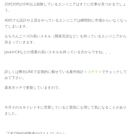
20代30代の5年以上経験しているエンジニアはすぐに仕事が見つかるでしょ
う。
40代でも設計や上流をやっているエンジニアは瞬間的に市場からいなくなっ
てしまいます。
もちろんニーズの高いスキル（開発言語など）を持っているエンジニアから
決まっていきます。
JavaやC#などの需要の高いスキルを持っている方からですね。。。
詳しくは弊社LINEで定期的に載せている案件統計＜
コチラ
＞でチェックして
みて下さい。
基本月イチで更新していますので。
今月そのカキイレドキに営業していると普段にも増して気になることがあり
ました。
『C#でWeb経験者がほとんどいない』