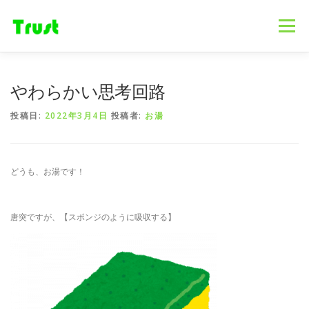
コ
ン
メニュー
テ
ン
ツ
へ
ホーム
ニュース
事業内容
会社概要
やわらかい思考回路
ス
キ
投稿日:
2022年3月4日
投稿者:
お湯
ッ
プ
採用情報
ブログ
お問合せ
どうも、お湯です！
唐突ですが、【スポンジのように吸収する】