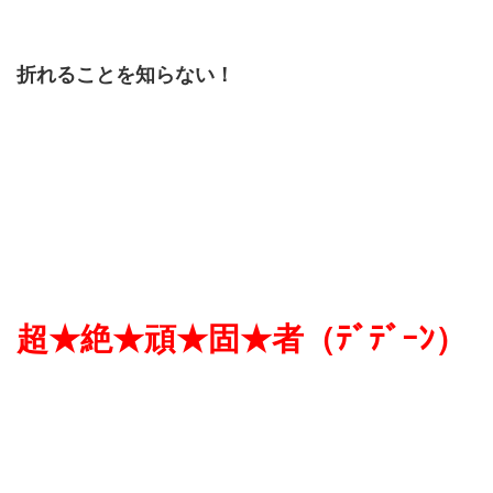
折れることを知らない！
超★絶★頑★固★者（ﾃﾞﾃﾞｰﾝ）