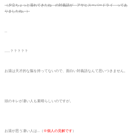
（夕立ちょっと濡れてきたね の対義語が アサヒスーパードライ ってあ
りましたね。）
…
……？？？？？
お湯は天才的な脳を持ってないので、面白い対義語なんて思いつきません。
頭のキレが凄い人も素晴らしいのですが。
お湯が思う凄い人は…（
※個人の見解です
）