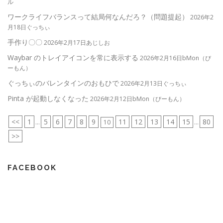
ル
ワークライフバランスって結局何なんだろ？（問題提起）
2026年2
月18日ぐっちぃ
手作り〇〇
2026年2月17日あじしお
Waybar のトレイアイコンを常に表示する
2026年2月16日bMon（び
ーもん）
ぐっちぃのバレンタインのおもひで
2026年2月13日ぐっちぃ
Pinta が起動しなくなった
2026年2月12日bMon（びーもん）
<<
1
5
6
7
8
9
11
12
13
14
15
80
...
10
...
>>
FACEBOOK