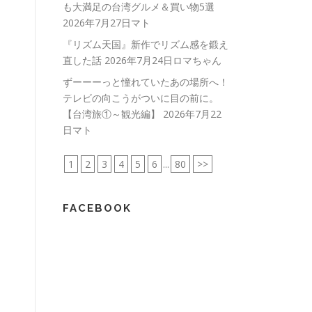
も大満足の台湾グルメ＆買い物5選
2026年7月27日マト
『リズム天国』新作でリズム感を鍛え
直した話
2026年7月24日ロマちゃん
ずーーーっと憧れていたあの場所へ！
テレビの向こうがついに目の前に。
【台湾旅①～観光編】
2026年7月22
日マト
1
2
3
4
5
6
...
80
>>
FACEBOOK