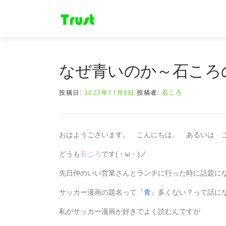
コ
ン
テ
ン
ツ
へ
なぜ青いのか～石ころ
ス
キ
投稿日:
2023年11月8日
投稿者:
石ころ
ッ
プ
おはようございます。 こんにちは。 あるいは 
どうも
石ころ
です(・ω・)ノ
先日仲のいい営業さんとランチに行った時に話題に
サッカー漫画の題名って『
青
』多くない？って話に
私がサッカー漫画が好きでよく読むんですが