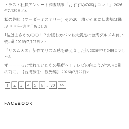
トラスト社員アンケート調査結果「おすすめの本はコレ！」
2026
年7月29日ノム
私の趣味（マーダーミステリー）その20 誰がために伝書鳩は飛
ぶ
2026年7月28日あじしお
1位はまさかの〇〇！？お腹もカバンも大満足の台湾グルメ＆買い
物5選
2026年7月27日マト
『リズム天国』新作でリズム感を鍛え直した話
2026年7月24日ロマち
ゃん
ずーーーっと憧れていたあの場所へ！テレビの向こうがついに目
の前に。【台湾旅①～観光編】
2026年7月22日マト
2
3
4
5
6
80
>>
1
...
FACEBOOK