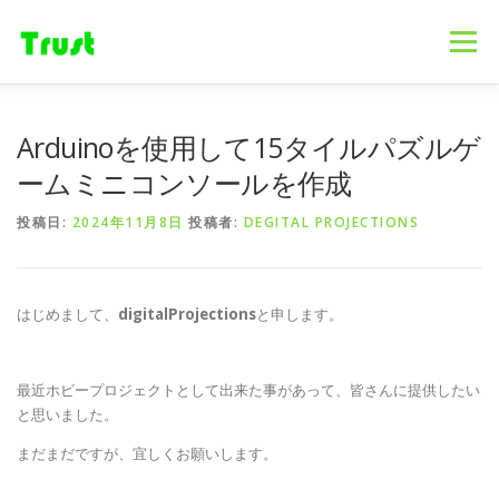
コ
ン
メニュー
テ
ン
ツ
へ
ホーム
ニュース
事業内容
会社概要
Arduinoを使用して15タイルパズルゲ
ス
キ
ームミニコンソールを作成
ッ
プ
採用情報
ブログ
お問合せ
投稿日:
2024年11月8日
投稿者:
DEGITAL PROJECTIONS
はじめまして、
digitalProjections
と申します。
最近ホビープロジェクトとして出来た事があって、皆さんに提供したい
と思いました。
まだまだですが、宜しくお願いします。