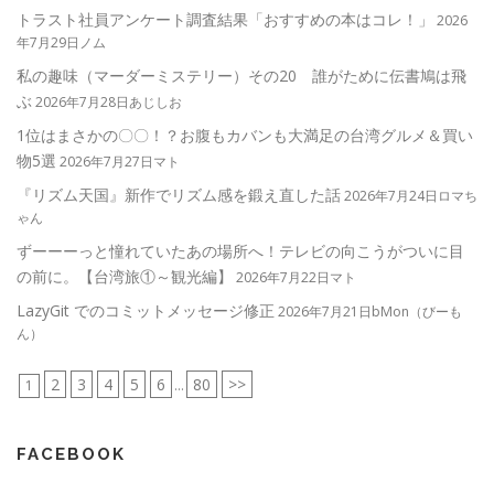
トラスト社員アンケート調査結果「おすすめの本はコレ！」
2026
年7月29日ノム
私の趣味（マーダーミステリー）その20 誰がために伝書鳩は飛
ぶ
2026年7月28日あじしお
1位はまさかの〇〇！？お腹もカバンも大満足の台湾グルメ＆買い
物5選
2026年7月27日マト
『リズム天国』新作でリズム感を鍛え直した話
2026年7月24日ロマち
ゃん
ずーーーっと憧れていたあの場所へ！テレビの向こうがついに目
の前に。【台湾旅①～観光編】
2026年7月22日マト
LazyGit でのコミットメッセージ修正
2026年7月21日bMon（びーも
ん）
2
3
4
5
6
80
>>
1
...
FACEBOOK