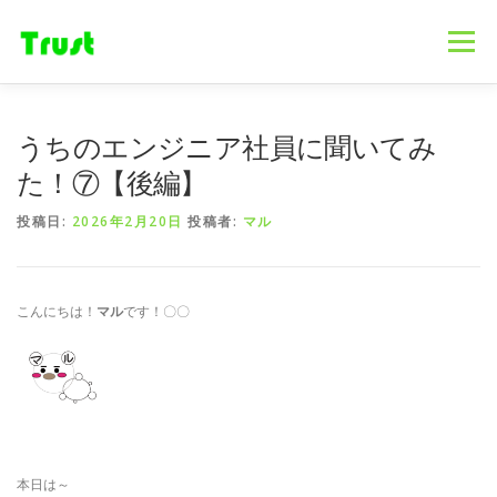
コ
ン
メニュー
テ
ン
ツ
へ
ホーム
ニュース
事業内容
会社概要
うちのエンジニア社員に聞いてみ
ス
キ
た！⑦【後編】
ッ
プ
採用情報
ブログ
お問合せ
投稿日:
2026年2月20日
投稿者:
マル
こんにちは！
マル
です！〇〇
本日は～