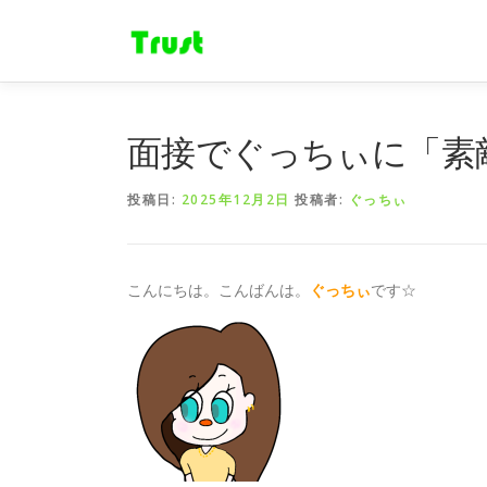
コ
ン
テ
ン
ツ
へ
面接でぐっちぃに「素
ス
キ
投稿日:
2025年12月2日
投稿者:
ぐっちぃ
ッ
プ
こんにちは。こんばんは。
ぐっちぃ
です☆