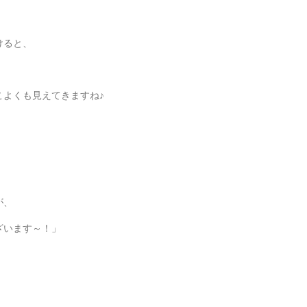
けると、
こよくも見えてきますね♪
が、
ざいます～！」