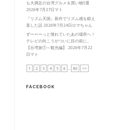
も大満足の台湾グルメ＆買い物5選
2026年7月27日マト
『リズム天国』新作でリズム感を鍛え
直した話
2026年7月24日ロマちゃん
ずーーーっと憧れていたあの場所へ！
テレビの向こうがついに目の前に。
【台湾旅①～観光編】
2026年7月22
日マト
1
2
3
4
5
6
...
80
>>
FACEBOOK