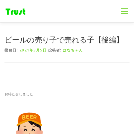
コ
ン
メニュー
テ
ン
ツ
へ
ホーム
ニュース
事業内容
会社概要
ビールの売り子で売れる子【後編】
ス
キ
投稿日:
2021年3月5日
投稿者:
はなちゃん
ッ
プ
採用情報
ブログ
お問合せ
お待たせしました！