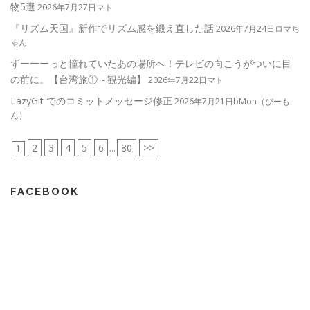
物5選
2026年7月27日マト
『リズム天国』新作でリズム感を鍛え直した話
2026年7月24日ロマち
ゃん
ずーーーっと憧れていたあの場所へ！テレビの向こうがついに目
の前に。【台湾旅①～観光編】
2026年7月22日マト
LazyGit でのコミットメッセージ修正
2026年7月21日bMon（びーも
ん）
2
3
4
5
6
80
>>
1
...
FACEBOOK