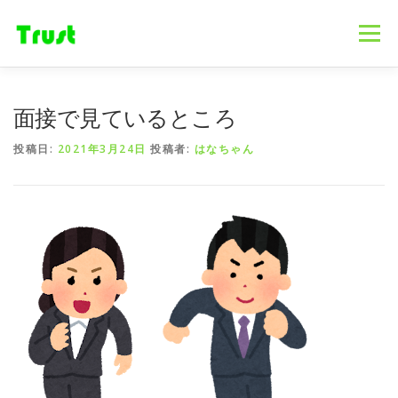
コ
ン
メニュー
テ
ン
ツ
へ
ホーム
ニュース
事業内容
会社概要
面接で見ているところ
ス
キ
投稿日:
2021年3月24日
投稿者:
はなちゃん
ッ
プ
採用情報
ブログ
お問合せ