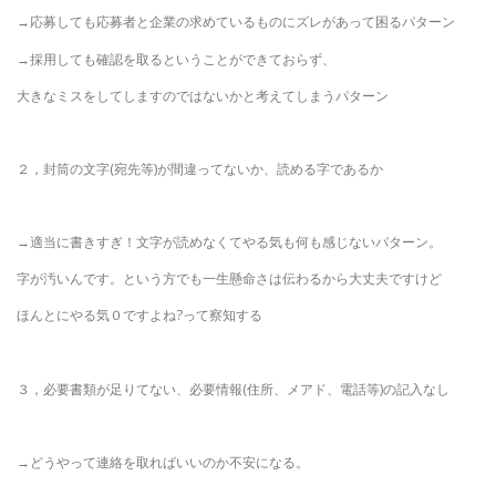
→応募しても応募者と企業の求めているものにズレがあって困るパターン
→採用しても確認を取るということができておらず、
大きなミスをしてしますのではないかと考えてしまうパターン
２，封筒の文字(宛先等)が間違ってないか、読める字であるか
→適当に書きすぎ！文字が読めなくてやる気も何も感じないパターン。
字が汚いんです。という方でも一生懸命さは伝わるから大丈夫ですけど
ほんとにやる気０ですよね?って察知する
３，必要書類が足りてない、必要情報(住所、メアド、電話等)の記入なし
→どうやって連絡を取ればいいのか不安になる。