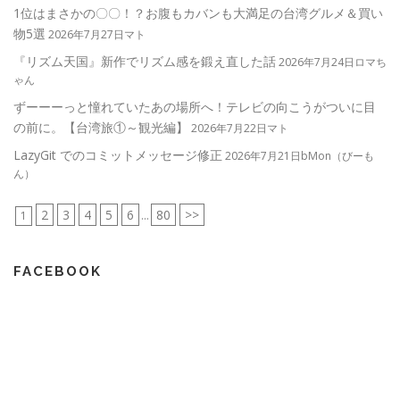
1位はまさかの〇〇！？お腹もカバンも大満足の台湾グルメ＆買い
物5選
2026年7月27日マト
『リズム天国』新作でリズム感を鍛え直した話
2026年7月24日ロマち
ゃん
ずーーーっと憧れていたあの場所へ！テレビの向こうがついに目
の前に。【台湾旅①～観光編】
2026年7月22日マト
LazyGit でのコミットメッセージ修正
2026年7月21日bMon（びーも
ん）
2
3
4
5
6
80
>>
1
...
FACEBOOK