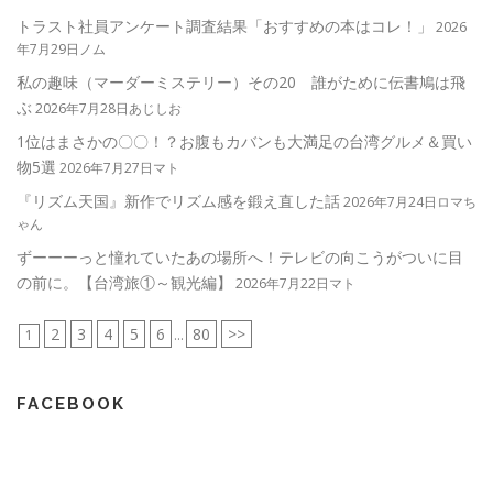
トラスト社員アンケート調査結果「おすすめの本はコレ！」
2026
年7月29日ノム
私の趣味（マーダーミステリー）その20 誰がために伝書鳩は飛
ぶ
2026年7月28日あじしお
1位はまさかの〇〇！？お腹もカバンも大満足の台湾グルメ＆買い
物5選
2026年7月27日マト
『リズム天国』新作でリズム感を鍛え直した話
2026年7月24日ロマち
ゃん
ずーーーっと憧れていたあの場所へ！テレビの向こうがついに目
の前に。【台湾旅①～観光編】
2026年7月22日マト
2
3
4
5
6
80
>>
1
...
FACEBOOK