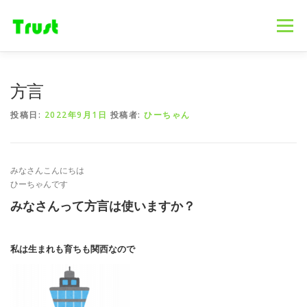
コ
ン
メニュー
テ
ン
ツ
へ
ホーム
ニュース
事業内容
会社概要
方言
ス
キ
投稿日:
2022年9月1日
投稿者:
ひーちゃん
ッ
プ
採用情報
ブログ
お問合せ
みなさんこんにちは
ひーちゃんです
みなさんって方言は使いますか？
私は生まれも育ちも関西なので