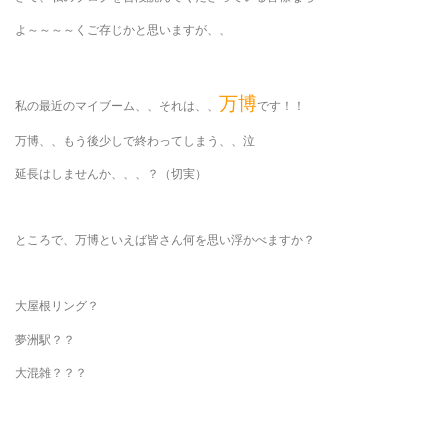
よ～～～～くご存じかと思いますが、、
万博
私の最近のマイブーム、、それは、、
です！！
万博、、もう後少しで終わってしまう、、泣
延長はしませんか、、、？（切実）
ところで、万博といえば皆さん何を思い浮かべますか？
大屋根リング？
夢洲駅？？
大混雑？？？