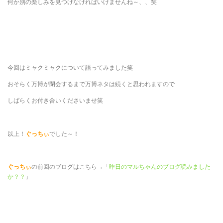
何か別の楽しみを見つけなければいけませんね～、、笑
今回はミャクミャクについて語ってみました笑
おそらく万博が閉会するまで万博ネタは続くと思われますので
しばらくお付き合いくださいませ笑
以上！
ぐっちぃ
でした～！
ぐっちぃ
の前回のブログはこちら→「
昨日のマルちゃんのブログ読みました
か？？
」