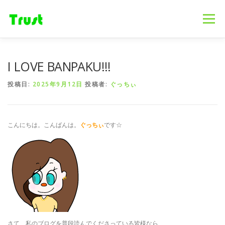
コ
ン
メニュー
テ
ン
ツ
へ
ホーム
ニュース
事業内容
会社概要
I LOVE BANPAKU!!!
ス
キ
投稿日:
2025年9月12日
投稿者:
ぐっちぃ
ッ
プ
採用情報
ブログ
お問合せ
こんにちは。こんばんは。
ぐっちぃ
です☆
さて、私のブログを普段読んでくださっている皆様なら