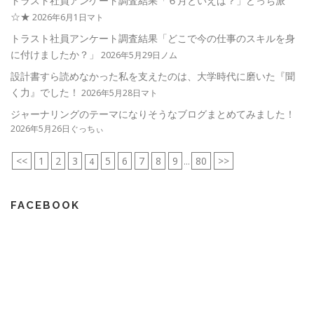
トラスト社員アンケート調査結果「６月といえば？」どっち派
☆★
2026年6月1日マト
トラスト社員アンケート調査結果「どこで今の仕事のスキルを身
に付けましたか？」
2026年5月29日ノム
設計書すら読めなかった私を支えたのは、大学時代に磨いた『聞
く力』でした！
2026年5月28日マト
ジャーナリングのテーマになりそうなブログまとめてみました！
2026年5月26日ぐっちぃ
<<
1
2
3
5
6
7
8
9
80
>>
4
...
FACEBOOK