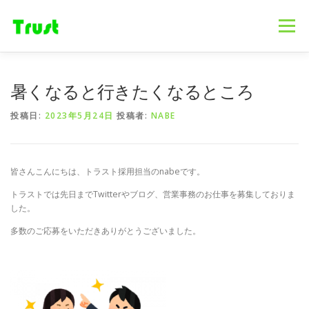
コ
ン
メニュー
テ
ン
ツ
へ
ホーム
ニュース
事業内容
会社概要
暑くなると行きたくなるところ
ス
キ
投稿日:
2023年5月24日
投稿者:
NABE
ッ
プ
採用情報
ブログ
お問合せ
皆さんこんにちは、トラスト採用担当のnabeです。
トラストでは先日までTwitterやブログ、営業事務のお仕事を募集しておりま
した。
多数のご応募をいただきありがとうございました。