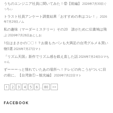
うちのエンジニア社員に聞いてみた！⑫【前編】
2026年7月30日ぐ
っちぃ
トラスト社員アンケート調査結果「おすすめの本はコレ！」
2026
年7月29日ノム
私の趣味（マーダーミステリー）その20 誰がために伝書鳩は飛
ぶ
2026年7月28日あじしお
1位はまさかの〇〇！？お腹もカバンも大満足の台湾グルメ＆買い
物5選
2026年7月27日マト
『リズム天国』新作でリズム感を鍛え直した話
2026年7月24日ロマち
ゃん
ずーーーっと憧れていたあの場所へ！テレビの向こうがついに目
の前に。【台湾旅①～観光編】
2026年7月22日マト
2
3
4
5
6
80
>>
1
...
FACEBOOK