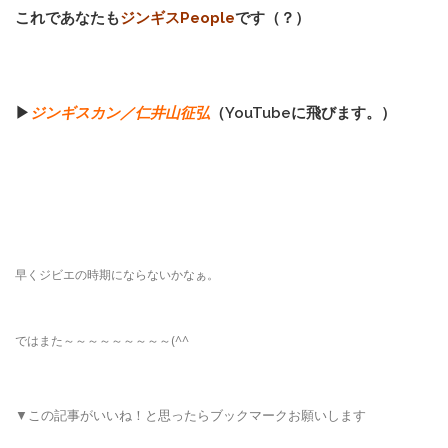
これであなたも
ジンギスPeople
です（？）
▶
ジンギスカン／仁井山征弘
（YouTubeに飛びます。）
早くジビエの時期にならないかなぁ。
ではまた～～～～～～～～～(^^ゞ
▼この記事がいいね！と思ったらブックマークお願いします