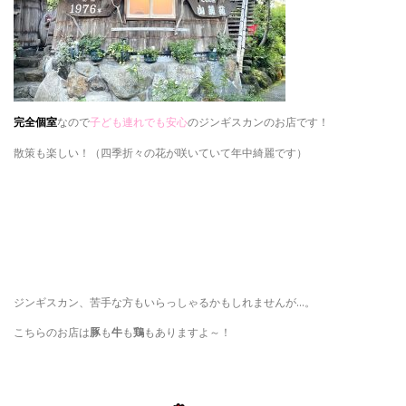
完全個室
なので
子ども連れでも安心
のジンギスカンのお店です！
散策も楽しい！（四季折々の花が咲いていて年中綺麗です）
ジンギスカン、苦手な方もいらっしゃるかもしれませんが…。
こちらのお店は
豚
も
牛
も
鶏
もありますよ～！