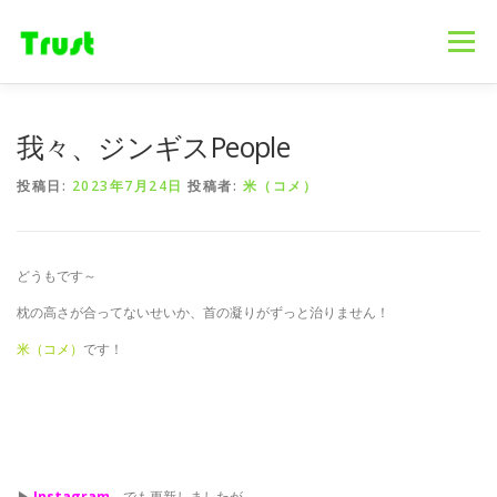
コ
ン
メニュー
テ
ン
ツ
へ
ホーム
ニュース
事業内容
会社概要
我々、ジンギスPeople
ス
キ
投稿日:
2023年7月24日
投稿者:
米（コメ）
ッ
プ
採用情報
ブログ
お問合せ
どうもです～
枕の高さが合ってないせいか、首の凝りがずっと治りません！
米（コメ）
です！
▶
Instagram
でも更新しましたが、