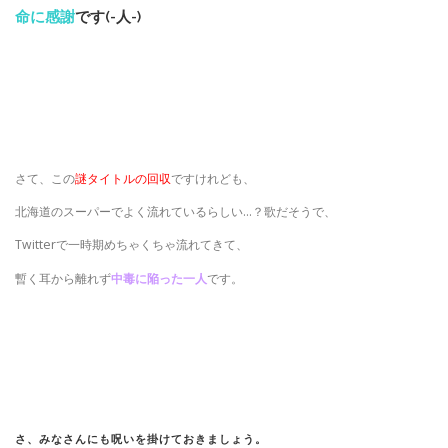
命に感謝
です(-人-)
さて、この
謎タイトルの回収
ですけれども、
北海道のスーパーでよく流れているらしい…？歌だそうで、
Twitterで一時期めちゃくちゃ流れてきて、
暫く耳から離れず
中毒に陥った一人
です。
さ、みなさんにも呪いを掛けておきましょう。