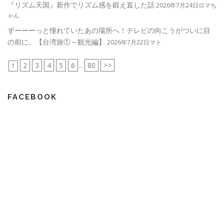
『リズム天国』新作でリズム感を鍛え直した話
2026年7月24日ロマち
ゃん
ずーーーっと憧れていたあの場所へ！テレビの向こうがついに目
の前に。【台湾旅①～観光編】
2026年7月22日マト
2
3
4
5
6
80
>>
1
...
FACEBOOK