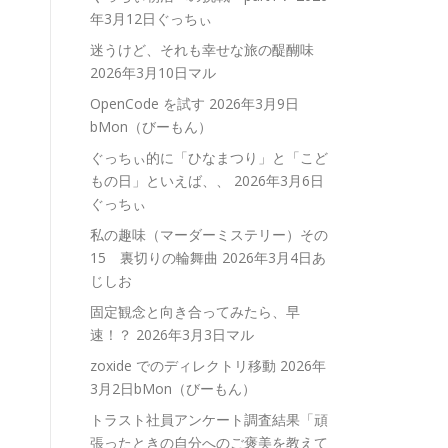
年3月12日ぐっちぃ
迷うけど、それも幸せな旅の醍醐味
2026年3月10日マル
OpenCode を試す
2026年3月9日
bMon（びーもん）
ぐっちぃ的に「ひなまつり」と「こど
もの日」といえば、、
2026年3月6日
ぐっちぃ
私の趣味（マーダーミステリー）その
15 裏切りの輪舞曲
2026年3月4日あ
じしお
固定観念と向き合ってみたら、早
速！？
2026年3月3日マル
zoxide でのディレクトリ移動
2026年
3月2日bMon（びーもん）
トラスト社員アンケート調査結果「頑
張ったときの自分へのご褒美を教えて