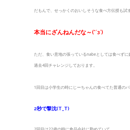
だもんで、せっかくのおいしそうな食べ方伝授も試
本当にざんねんだな～(*´з`)
ただ、食い意地の張っているnabeとしては食べず
過去4回チャレンジしております。
1回目は小学生の時にじーちゃんの食べてた普通の
2秒で撃沈(T_T)
2回目は22歳の時に食品会社に勤めていて、