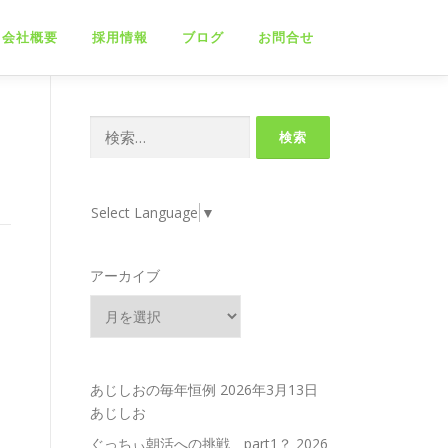
会社概要
採用情報
ブログ
お問合せ
検
索:
Select Language
▼
アーカイブ
あじしおの毎年恒例
2026年3月13日
あじしお
ぐっちぃ朝活への挑戦 part1？
2026