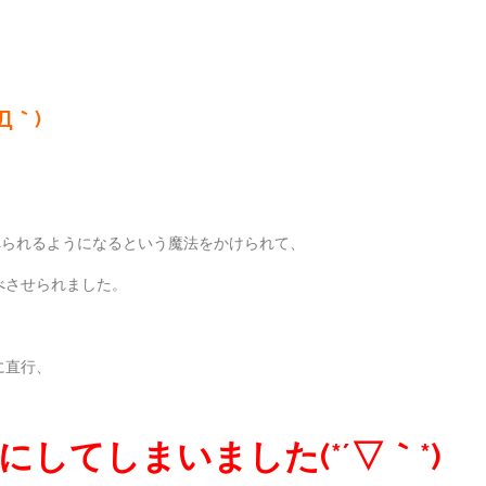
Д｀)
べられるようになるという魔法をかけられて、
べさせられました。
に直行、
してしまいました(*´▽｀*)