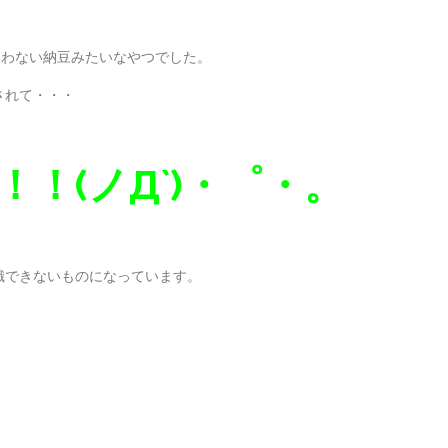
臭わない納豆みたいなやつでした。
されて・・・
！(ノД`)・゜・。
識できないものになっています。