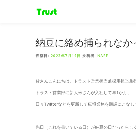
コ
ン
テ
ン
ツ
へ
納豆に絡め捕られなか
ス
キ
投稿日:
2023年7月19日
投稿者:
NABE
ッ
プ
皆さんこんにちは、トラスト営業担当兼採用担当兼教育
トラスト営業部に新人米さんが入社して早1か月、
日々Twitterなどを更新して広報業務を順調にこな
先日（これを書いている日）が納豆の日だったらし