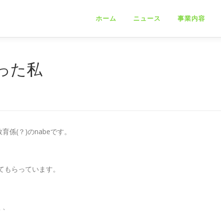
ホーム
ニュース
事業内容
った私
係(？)のnabeです。
してもらっています。
く、