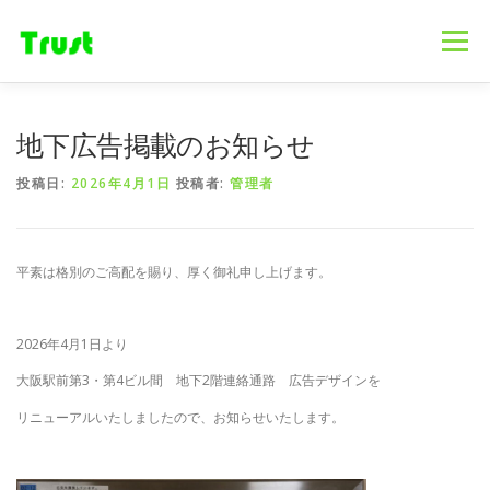
コ
ン
メニュー
テ
ン
ツ
へ
ホーム
ニュース
事業内容
会社概要
地下広告掲載のお知らせ
ス
キ
投稿日:
2026年4月1日
投稿者:
管理者
ッ
プ
採用情報
ブログ
お問合せ
平素は格別のご高配を賜り、厚く御礼申し上げます。
2026年4月1日より
大阪駅前第3・第4ビル間 地下2階連絡通路 広告デザインを
リニューアルいたしましたので、お知らせいたします。