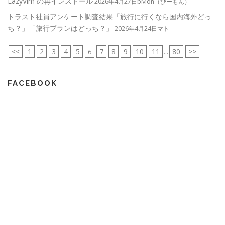
LazyVim の再インストール
2026年4月27日bMon（びーもん）
トラスト社員アンケート調査結果「旅行に行くなら国内海外どっ
ち？」「旅行プランはどっち？」
2026年4月24日マト
<<
1
2
3
4
5
7
8
9
10
11
80
>>
6
...
FACEBOOK