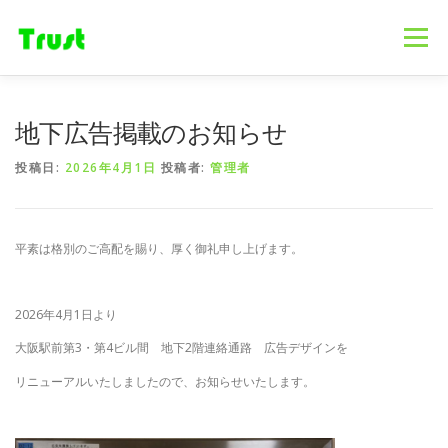
コ
ン
メニュー
テ
ン
ツ
へ
ホーム
ニュース
事業内容
会社概要
地下広告掲載のお知らせ
ス
キ
投稿日:
2026年4月1日
投稿者:
管理者
ッ
プ
採用情報
ブログ
お問合せ
平素は格別のご高配を賜り、厚く御礼申し上げます。
2026年4月1日より
大阪駅前第3・第4ビル間 地下2階連絡通路 広告デザインを
リニューアルいたしましたので、お知らせいたします。