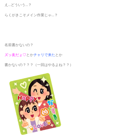
え…どういう…？
らくがきこそメイン作業じゃ…？
名前書かないの？
ズッ友だょ♡
とか
チャリで来た
とか
書かないの？？？（一回はやるよね？？）