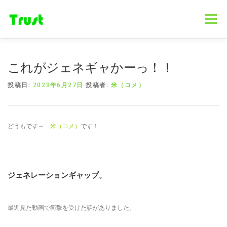
コ
ン
メニュー
テ
ン
ツ
へ
ホーム
ニュース
事業内容
会社概要
これがジェネギャかーっ！！
ス
キ
投稿日:
2023年6月27日
投稿者:
米（コメ）
ッ
プ
採用情報
ブログ
お問合せ
どうもです～
米（コメ）
です！
ジェネレーションギャップ。
最近見た動画で衝撃を受けた話がありました。