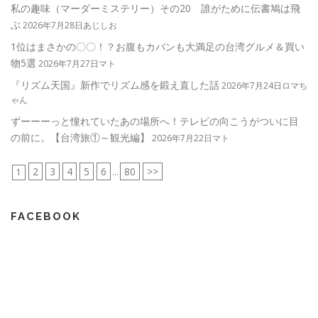
私の趣味（マーダーミステリー）その20 誰がために伝書鳩は飛
ぶ
2026年7月28日あじしお
1位はまさかの〇〇！？お腹もカバンも大満足の台湾グルメ＆買い
物5選
2026年7月27日マト
『リズム天国』新作でリズム感を鍛え直した話
2026年7月24日ロマち
ゃん
ずーーーっと憧れていたあの場所へ！テレビの向こうがついに目
の前に。【台湾旅①～観光編】
2026年7月22日マト
2
3
4
5
6
80
>>
1
...
FACEBOOK