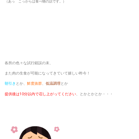
（あっ こっからは食べ物の話です。）
各所の色々な試行錯誤の末、
また肉の生食が可能になってきていて嬉しい昨今！
朝引き
とか、
鮮度抜群
、
低温調理
とか
提供後は10分以内で召し上がってください
、とかとかとか・・・