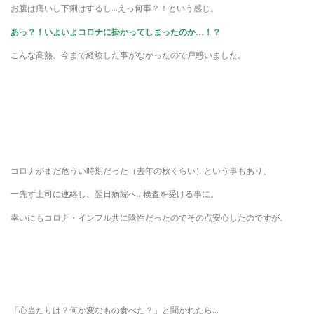
お腹は痛いし下痢はするし…えっ何事？！という感じ。
あっ？！いよいよコロナに掛かってしまったのか…！？
こんな高熱、今まで経験した事がなかったので戸惑いました。
コロナがまだ危うい時期だった（去年の秋くらい）という事もあり、
一先ず上司に連絡し、翌日病院へ…検査を受ける事に。
幸いにもコロナ・インフル共に陰性だったのでその点安心したのですが。
「心当たりは？何か変なもの食べた？」と聞かれたら…