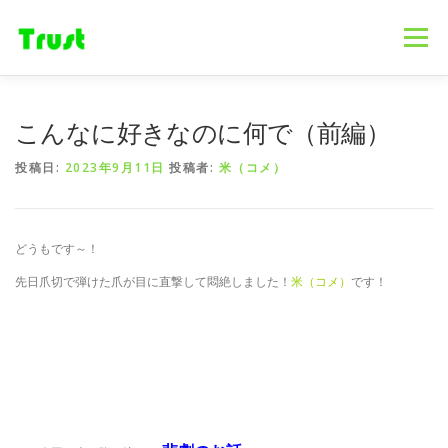
コ
ン
メニュー
テ
ン
ツ
へ
ホーム
ニュース
事業内容
会社概要
こんなに好きなのに何で（前編）
ス
キ
投稿日:
2023年9月11日
投稿者:
米（コメ）
ッ
プ
採用情報
ブログ
お問合せ
どうもです～！
先日爪切で弾けた爪が目に直撃して悶絶しました！
米（コメ）
です！