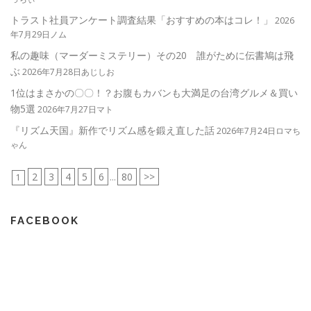
トラスト社員アンケート調査結果「おすすめの本はコレ！」
2026
年7月29日ノム
私の趣味（マーダーミステリー）その20 誰がために伝書鳩は飛
ぶ
2026年7月28日あじしお
1位はまさかの〇〇！？お腹もカバンも大満足の台湾グルメ＆買い
物5選
2026年7月27日マト
『リズム天国』新作でリズム感を鍛え直した話
2026年7月24日ロマち
ゃん
2
3
4
5
6
80
>>
1
...
FACEBOOK