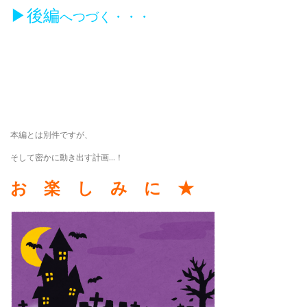
▶後編
へつづく・・・
本編とは別件ですが、
そして密かに動き出す計画…！
お 楽 し み に ★