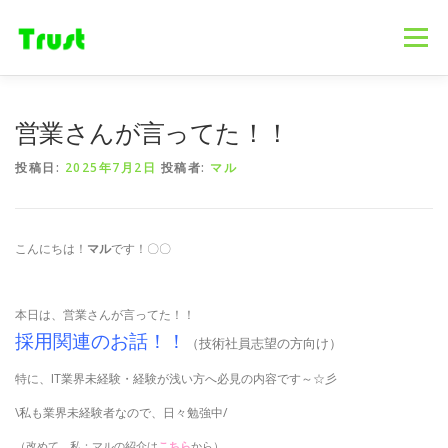
コ
ン
メニュー
テ
ン
ツ
へ
ホーム
ニュース
事業内容
会社概要
営業さんが言ってた！！
ス
キ
投稿日:
2025年7月2日
投稿者:
マル
ッ
プ
採用情報
ブログ
お問合せ
こんにちは！
マル
です！〇〇
本日は、営業さんが言ってた！！
採用関連のお話！！
（技術社員志望の方向け）
特に、IT業界未経験・経験が浅い方へ必見の内容です～☆彡
\私も業界未経験者なので、日々勉強中/
（改めて、私：マルの紹介は
こちら
から）