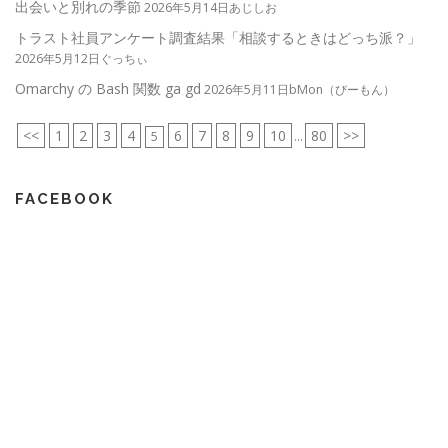
出会いと別れの季節
2026年5月14日あじしお
トラスト社員アンケート調査結果「相談するときはどっち派？」
2026年5月12日ぐっちぃ
Omarchy の Bash 関数 ga gd
2026年5月11日bMon（びーもん）
<<
1
2
3
4
6
7
8
9
10
80
>>
5
...
FACEBOOK