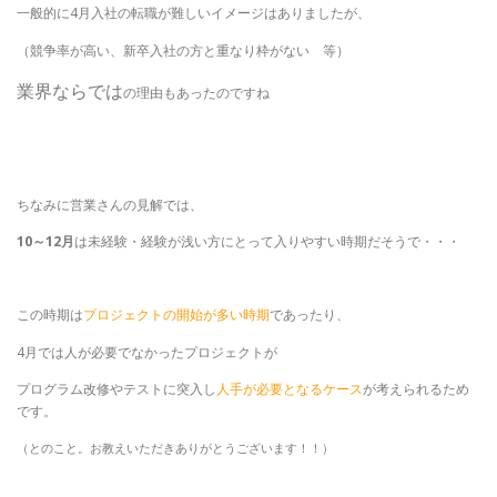
一般的に4月入社の転職が難しいイメージはありましたが、
（競争率が高い、新卒入社の方と重なり枠がない 等）
業界ならでは
の理由もあったのですね
ちなみに営業さんの見解では、
10～12月
は未経験・経験が浅い方にとって入りやすい時期だそうで・・・
この時期は
プロジェクトの開始が多い時期
であったり、
4月では人が必要でなかったプロジェクトが
プログラム改修やテストに突入し
人手が必要となるケース
が考えられるため
です。
（とのこと。お教えいただきありがとうございます！！）