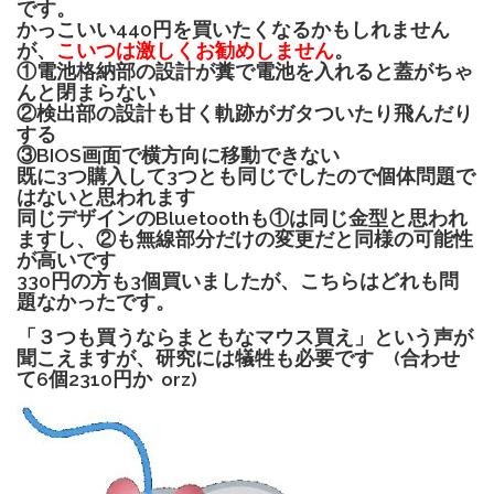
です。
かっこいい440円を買いたくなるかもしれません
が、
こいつは激しくお勧めしません
。
①電池格納部の設計が糞で電池を入れると蓋がちゃ
んと閉まらない
②検出部の設計も甘く軌跡がガタついたり飛んだり
する
③BIOS画面で横方向に移動できない
既に3つ購入して3つとも同じでしたので個体問題で
はないと思われます
同じデザインのBluetoothも①は同じ金型と思われ
ますし、②も無線部分だけの変更だと同様の可能性
が高いです
330円の方も3個買いましたが、こちらはどれも問
題なかったです。
「３つも買うならまともなマウス買え」という声が
聞こえますが、研究には犠牲も必要です (合わせ
て6個2310円か orz)