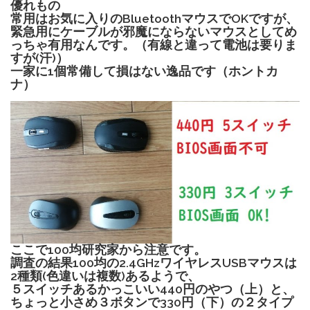
優れもの
常用はお気に入りのBluetoothマウスでOKですが、
緊急用にケーブルが邪魔にならないマウスとしてめ
っちゃ有用なんです。（有線と違って電池は要りま
すが(汗)）
一家に1個常備して損はない逸品です（ホントカ
ナ）
ここで100均研究家から注意です。
調査の結果100均の2.4GHzワイヤレスUSBマウスは
2種類(色違いは複数)あるようで、
５スイッチあるかっこいい440円のやつ（上）と、
ちょっと小さめ３ボタンで330円（下）の２タイプ