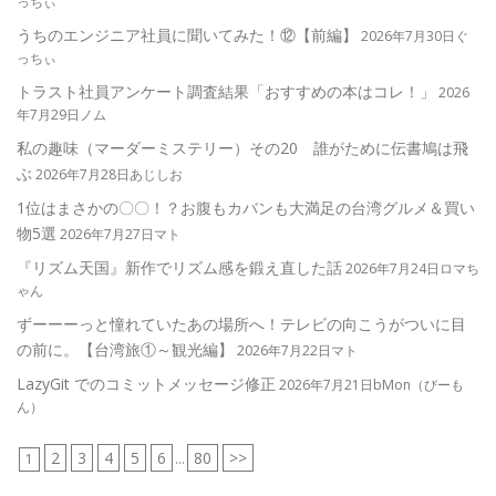
っちぃ
うちのエンジニア社員に聞いてみた！⑫【前編】
2026年7月30日ぐ
っちぃ
トラスト社員アンケート調査結果「おすすめの本はコレ！」
2026
年7月29日ノム
私の趣味（マーダーミステリー）その20 誰がために伝書鳩は飛
ぶ
2026年7月28日あじしお
1位はまさかの〇〇！？お腹もカバンも大満足の台湾グルメ＆買い
物5選
2026年7月27日マト
『リズム天国』新作でリズム感を鍛え直した話
2026年7月24日ロマち
ゃん
ずーーーっと憧れていたあの場所へ！テレビの向こうがついに目
の前に。【台湾旅①～観光編】
2026年7月22日マト
LazyGit でのコミットメッセージ修正
2026年7月21日bMon（びーも
ん）
2
3
4
5
6
80
>>
1
...