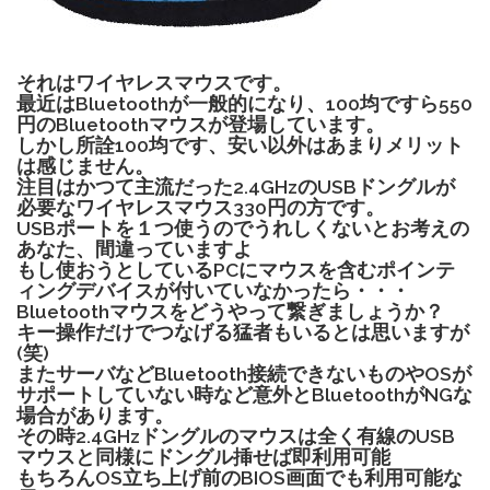
それはワイヤレスマウスです。
最近はBluetoothが一般的になり、100均ですら550
円のBluetoothマウスが登場しています。
しかし所詮100均です、安い以外はあまりメリット
は感じません。
注目はかつて主流だった2.4GHzのUSBドングルが
必要なワイヤレスマウス330円の方です。
USBポートを１つ使うのでうれしくないとお考えの
あなた、間違っていますよ
もし使おうとしているPCにマウスを含むポインテ
ィングデバイスが付いていなかったら・・・
Bluetoothマウスをどうやって繋ぎましょうか？
キー操作だけでつなげる猛者もいるとは思いますが
(笑)
またサーバなどBluetooth接続できないものやOSが
サポートしていない時など意外とBluetoothがNGな
場合があります。
その時2.4GHzドングルのマウスは全く有線のUSB
マウスと同様にドングル挿せば即利用可能
もちろんOS立ち上げ前のBIOS画面でも利用可能な