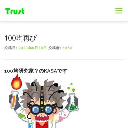
コ
ン
メニュー
テ
ン
ツ
へ
ホーム
ニュース
事業内容
会社概要
100均再び
ス
キ
投稿日:
2023年6月20日
投稿者:
KASA
ッ
プ
採用情報
ブログ
お問合せ
100均研究家？のKASAです