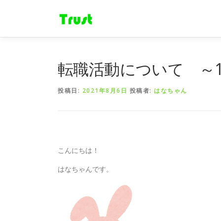
コ
ン
テ
ン
ツ
へ
転職活動について ～1
ス
キ
投稿日:
2021年8月6日
投稿者:
はなちゃん
ッ
プ
こんにちは！
はなちゃんです。