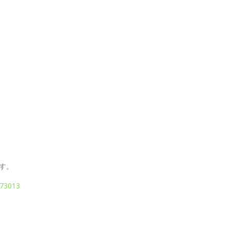
す。
173013