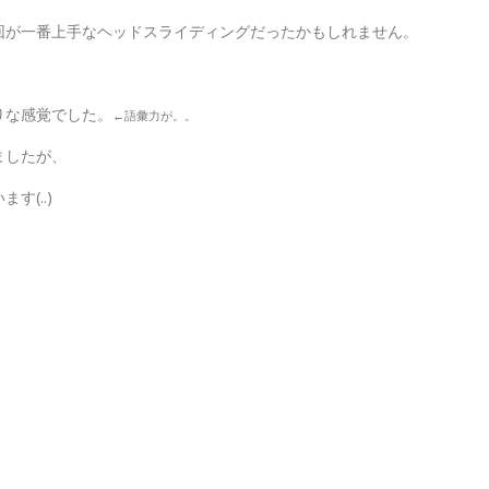
回が一番上手なヘッドスライディングだったかもしれません。
りな感覚でした。
←語彙力が。。
ましたが、
(..)