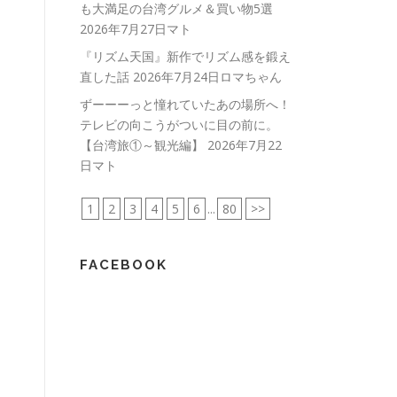
も大満足の台湾グルメ＆買い物5選
2026年7月27日マト
『リズム天国』新作でリズム感を鍛え
直した話
2026年7月24日ロマちゃん
ずーーーっと憧れていたあの場所へ！
テレビの向こうがついに目の前に。
【台湾旅①～観光編】
2026年7月22
日マト
1
2
3
4
5
6
...
80
>>
FACEBOOK