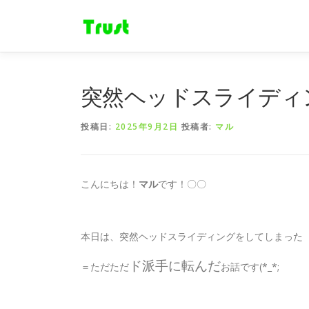
コ
ン
テ
ン
ツ
へ
突然ヘッドスライディ
ス
キ
投稿日:
2025年9月2日
投稿者:
マル
ッ
プ
こんにちは！
マル
です！〇〇
本日は、突然ヘッドスライディングをしてしまった
ド派手に転んだ
＝ただただ
お話です(*_*;