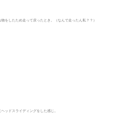
れ物をしたため走って戻ったとき。（なんで走ったん私？？）
にヘッドスライディングをした感じ。