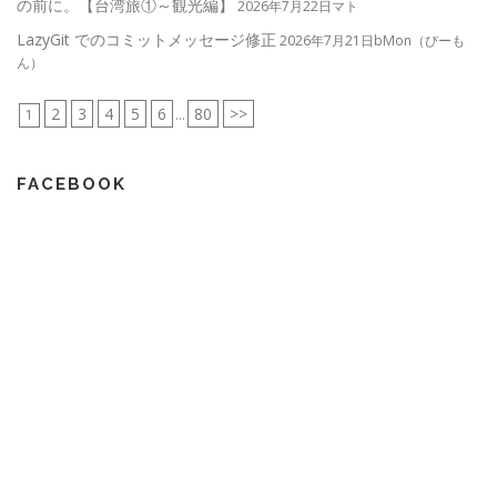
の前に。【台湾旅①～観光編】
2026年7月22日マト
LazyGit でのコミットメッセージ修正
2026年7月21日bMon（びーも
ん）
2
3
4
5
6
80
>>
1
...
FACEBOOK