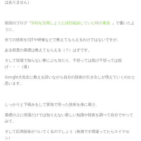
はありません）
前回のブログ『
SNSを活用しようと試行錯誤していた時の発見
』で書いたよ
うに、
全ての技術をOJTや研修などで教えてもらえるわけではないですが、
ある程度の基礎は教えてもらえる（？）はずです。
そして現場で知らない事にぶち当たり、千切っては投げ千切っては投
げ・・・（違）
Google大先生に教えを請いながら自分の技術の引き出しが増えていくのかと
思います。
しっかりと下積みをして実地で培った技術を身に着け、
基礎の上に現場だけでは知りえない新しい知識や技術を調べて自分でやって
みて、
そして応用技術がついてくるのでしょう（推測です間違ってたらスイマセ
ン）