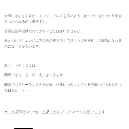
余談にはなりますが、エンジニアの方を良いように使っているだけの営業会
社もおられるのは事実です。
営業は営利活動なのできれいごとは言いませんが、
あと少しだけエンジニアの方の事を考えて頂ければ三方良しの関係になれる
のになーとか思います。
あ・・・そう言えば、
関東ではそこそこ聞こえてきてますが、
関西でもフリーランスの方が段々仕事につきにくくなる可能性があるお話は
後日また・・・
▼この記事がいいね！と思ったらブックマークお願いします