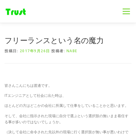
コ
ン
メニュー
テ
ン
ツ
へ
ホーム
ニュース
事業内容
会社概要
フリーランスという名の魔力
ス
キ
投稿日:
2017年9月26日
投稿者:
NABE
ッ
プ
採用情報
ブログ
お問合せ
皆さんこんにちは渡邊です。
ITエンジニアとして社会に出た時は、
ほとんどの方はどこかの会社に所属して仕事をしていることかと思います。
そして、会社に指示された現場に自分で選ぶという選択肢の無いまま着任す
る事が多いのではないでしょうか。
（決して会社に命令された先以外の現場に行く選択肢が無い事が悪いわけで