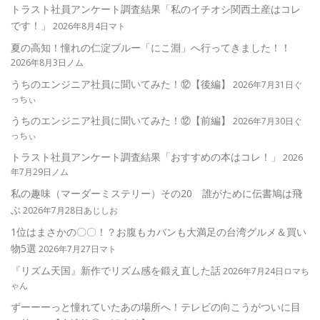
トラスト社員アンケート調査結果「私のイチオシ関西土産はコレ
です！」
2026年8月4日マト
夏の高知！憧れの仁淀ブルー「にこ淵」へ行ってきました！！
2026年8月3日ノム
うちのエンジニア社員に聞いてみた！⑫【後編】
2026年7月31日ぐ
っちぃ
うちのエンジニア社員に聞いてみた！⑫【前編】
2026年7月30日ぐ
っちぃ
トラスト社員アンケート調査結果「おすすめの本はコレ！」
2026
年7月29日ノム
私の趣味（マーダーミステリー）その20 誰がために伝書鳩は飛
ぶ
2026年7月28日あじしお
1位はまさかの〇〇！？お腹もカバンも大満足の台湾グルメ＆買い
物5選
2026年7月27日マト
『リズム天国』新作でリズム感を鍛え直した話
2026年7月24日ロマち
ゃん
ずーーーっと憧れていたあの場所へ！テレビの向こうがついに目