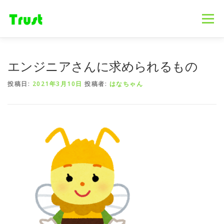
コ
ン
メニュー
テ
ン
ツ
へ
ホーム
ニュース
事業内容
会社概要
エンジニアさんに求められるもの
ス
キ
投稿日:
2021年3月10日
投稿者:
はなちゃん
ッ
プ
採用情報
ブログ
お問合せ