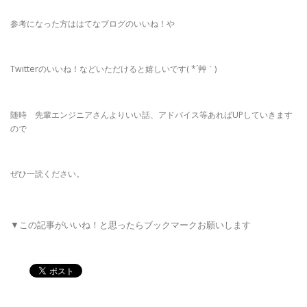
参考になった方ははてなブログのいいね！や
Twitterのいいね！などいただけると嬉しいです( *´艸｀)
随時 先輩エンジニアさんよりいい話、アドバイス等あればUPしていきます
ので
ぜひ一読ください。
▼この記事がいいね！と思ったらブックマークお願いします