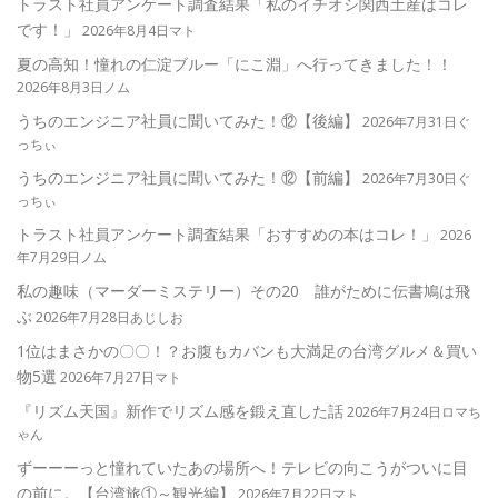
トラスト社員アンケート調査結果「私のイチオシ関西土産はコレ
です！」
2026年8月4日マト
夏の高知！憧れの仁淀ブルー「にこ淵」へ行ってきました！！
2026年8月3日ノム
うちのエンジニア社員に聞いてみた！⑫【後編】
2026年7月31日ぐ
っちぃ
うちのエンジニア社員に聞いてみた！⑫【前編】
2026年7月30日ぐ
っちぃ
トラスト社員アンケート調査結果「おすすめの本はコレ！」
2026
年7月29日ノム
私の趣味（マーダーミステリー）その20 誰がために伝書鳩は飛
ぶ
2026年7月28日あじしお
1位はまさかの〇〇！？お腹もカバンも大満足の台湾グルメ＆買い
物5選
2026年7月27日マト
『リズム天国』新作でリズム感を鍛え直した話
2026年7月24日ロマち
ゃん
ずーーーっと憧れていたあの場所へ！テレビの向こうがついに目
の前に。【台湾旅①～観光編】
2026年7月22日マト