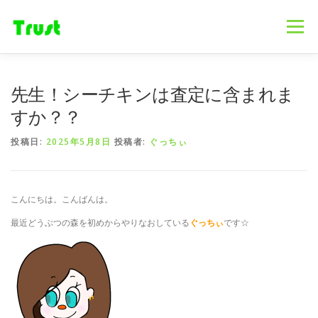
コ
ン
メニュー
テ
ン
ツ
へ
ホーム
ニュース
事業内容
会社概要
先生！シーチキンは査定に含まれま
ス
キ
すか？？
ッ
プ
採用情報
ブログ
お問合せ
投稿日:
2025年5月8日
投稿者:
ぐっちぃ
こんにちは。こんばんは。
最近どうぶつの森を初めからやりなおしている
ぐっちぃ
です☆