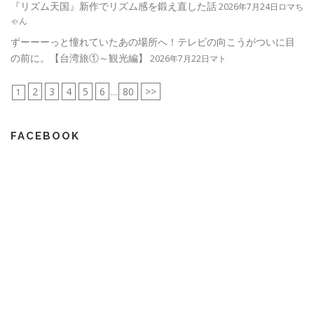
『リズム天国』新作でリズム感を鍛え直した話
2026年7月24日ロマち
ゃん
ずーーーっと憧れていたあの場所へ！テレビの向こうがついに目
の前に。【台湾旅①～観光編】
2026年7月22日マト
2
3
4
5
6
80
>>
1
...
FACEBOOK