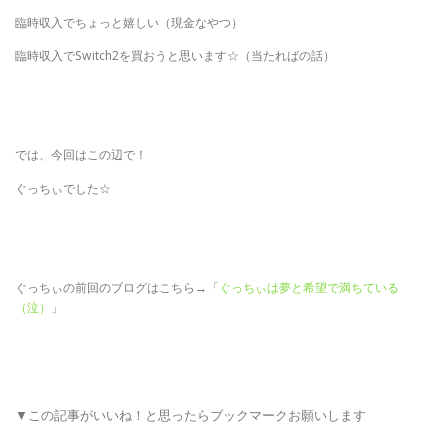
臨時収入でちょっと嬉しい（現金なやつ）
臨時収入でSwitch2を買おうと思います☆（当たればの話）
では、今回はこの辺で！
ぐっちぃでした☆
ぐっちぃの前回のブログはこちら→「
ぐっちぃは夢と希望で満ちている
（泣）
」
▼この記事がいいね！と思ったらブックマークお願いします