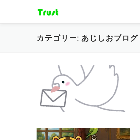
コ
ン
テ
ン
ツ
カテゴリー:
あじしおブログ
へ
ス
キ
ッ
プ