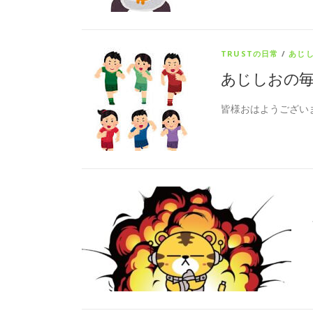
TRUSTの日常
/
あじ
あじしおの毎
皆様おはようござい