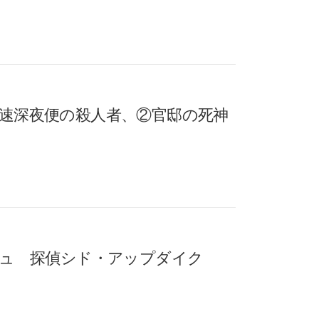
高速深夜便の殺人者、②官邸の死神
シュ 探偵シド・アップダイク