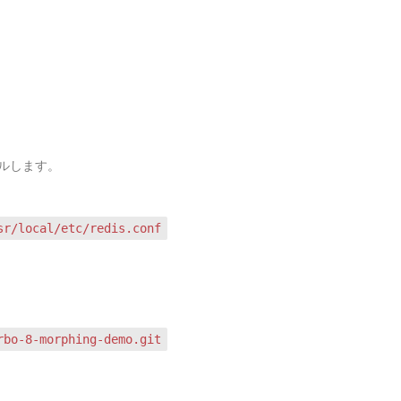
ストールします。
sr/local/etc/redis.conf
rbo-8-morphing-demo.git