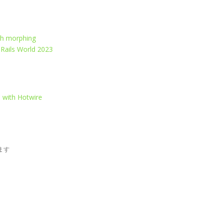
th morphing
 Rails World 2023
 with Hotwire
ます