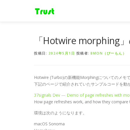
コ
ン
テ
ン
ツ
へ
「Hotwire morphin
ス
キ
投稿日:
2024年5月1日
投稿者:
BMON（びーもん）
ッ
プ
Hotwire (Turbo)の新機能Morphingについてのメ
下記のページで紹介されていたサンプルコードを動
37signals Dev — Demo of page refreshes with mo
How page refreshes work, and how they compare t
環境は次のようになります。
macOS Sonoma