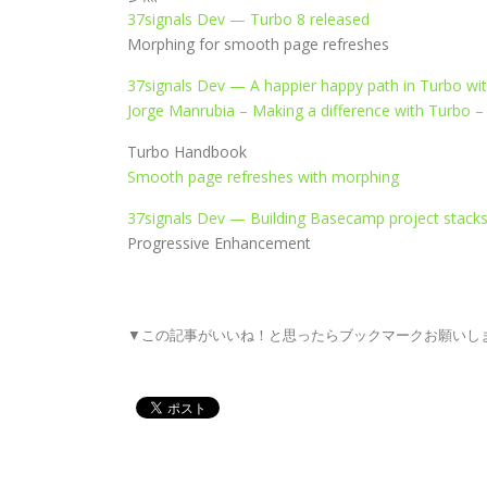
37signals Dev — Turbo 8 released
Morphing for smooth page refreshes
37signals Dev — A happier happy path in Turbo wi
Jorge Manrubia – Making a difference with Turbo –
Turbo Handbook
Smooth page refreshes with morphing
37signals Dev — Building Basecamp project stacks
Progressive Enhancement
▼この記事がいいね！と思ったらブックマークお願いし