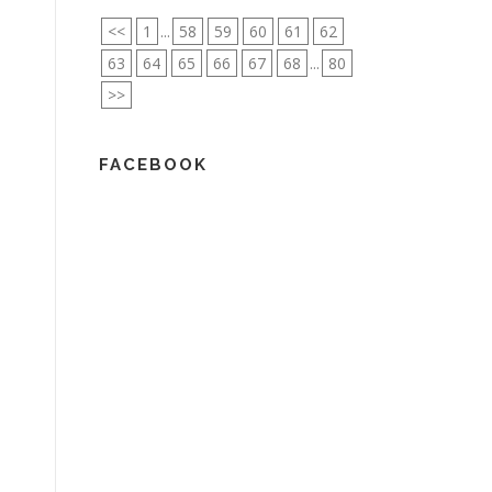
<<
1
...
58
59
60
61
62
63
64
65
66
67
68
...
80
>>
FACEBOOK