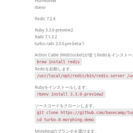
Homebrew
rbenv
Redis 7.2.4
Ruby 3.3.0-preview2
Rails 7.1.3.2
turbo-rails 2.0.0.pre.beta.1
Action Cable (WebSocket)が使うRedisをイン
brew install redis
Redisを起動します。
/usr/local/opt/redis/bin/redis-server /u
Rubyをインストールします。
rbenv install 3.3.0-preview2
ソースコードをクローンします。
git clone https://github.com/basecamp/tu
cd turbo-8-morphing-demo
Morphingのブランチを選びます。