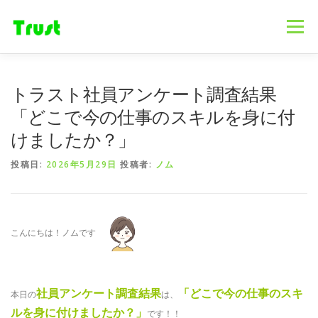
コ
ン
メニュー
テ
ン
ツ
へ
ホーム
ニュース
事業内容
会社概要
トラスト社員アンケート調査結果
ス
キ
「どこで今の仕事のスキルを身に付
ッ
けましたか？」
プ
採用情報
ブログ
お問合せ
投稿日:
2026年5月29日
投稿者:
ノム
こんにちは！ノムです
社員アンケート調査結果
「どこで今の仕事のスキ
本日の
は、
ルを身に付けましたか？」
です！！