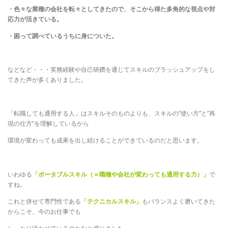
・色々な業種の会社を転々としてきたので、そこから得た多角的な視点や対
応力が活きている。
・困って調べているうちに身についた。
などなど・・・実務経験や自己研鑽を通じてスキルのブラッシュアップをし
てきた声が多くありました。
「転職しても通用する人」はスキルそのものよりも、スキルの”使い方”と”再
現の仕方”を理解しているから
環境が変わっても成果を出し続けることができているのだと思います。
いわゆる
「ポータブルスキル（＝職種や会社が変わっても通用する力）」
で
すね。
これと併せて専門性である
「テクニカルスキル」
もバランスよく磨いてきた
からこそ、今のお仕事でも