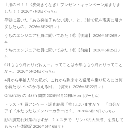
土用の丑！！《炭焼きうなぎ》プレゼントキャンペーン始まりま
した！！
2026年7月3日ぐっちぃ
早朝に届いた「ある突拍子もない誘い」と、3秒で私を現実に引き
戻したもの。
2026年6月29日マト
うちのエンジニア社員に聞いてみた！⑪【後編】
2026年6月26日ノ
ム
うちのエンジニア社員に聞いてみた！⑪【前編】
2026年6月25日ノ
ム
6月ももう終わりだねぇ～。ってことは今年ももう終わりってこと
か～。
2026年6月24日ぐっちぃ
4月から半袖人間の私が、これから到来する猛暑を乗り切るには何
を着たらいいのか考える回。（切実）
2026年6月22日マト
Omarchy の Bash 関数
2026年6月22日bMon（びーもん）
トラスト社員アンケート調査結果「推しはいますか？」「自分が
アイドルだったらメンバーカラーは？」
2026年6月19日ぐっちぃ
顔の肌荒れ対策のはずが…？エステで「リンパの大渋滞」を流して
もらった体験記
2026年6月16日マト