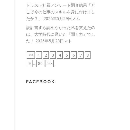
トラスト社員アンケート調査結果「ど
こで今の仕事のスキルを身に付けまし
たか？」
2026年5月29日ノム
設計書すら読めなかった私を支えたの
は、大学時代に磨いた『聞く力』でし
た！
2026年5月28日マト
<<
1
2
3
4
5
6
7
8
9
...
80
>>
FACEBOOK