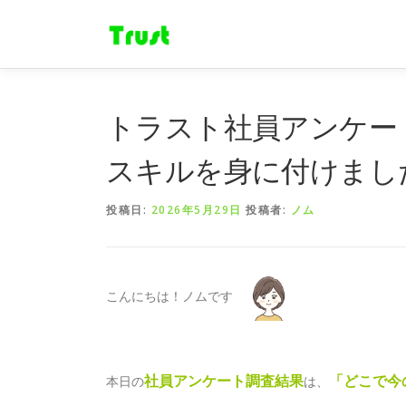
コ
ン
テ
ン
ツ
へ
トラスト社員アンケー
ス
キ
スキルを身に付けまし
ッ
プ
投稿日:
2026年5月29日
投稿者:
ノム
こんにちは！ノムです
社員アンケート調査結果
「どこで今
本日の
は、