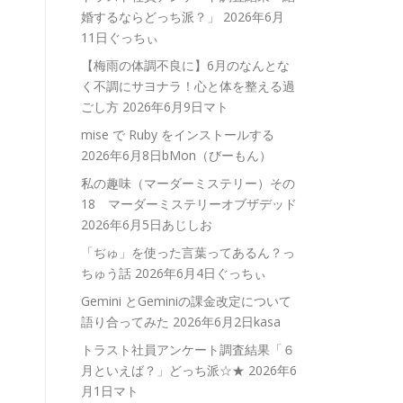
婚するならどっち派？」
2026年6月
11日ぐっちぃ
【梅雨の体調不良に】6月のなんとな
く不調にサヨナラ！心と体を整える過
ごし方
2026年6月9日マト
mise で Ruby をインストールする
2026年6月8日bMon（びーもん）
私の趣味（マーダーミステリー）その
18 マーダーミステリーオブザデッド
2026年6月5日あじしお
「ぢゅ」を使った言葉ってあるん？っ
ちゅう話
2026年6月4日ぐっちぃ
Gemini とGeminiの課金改定について
語り合ってみた
2026年6月2日kasa
トラスト社員アンケート調査結果「６
月といえば？」どっち派☆★
2026年6
月1日マト