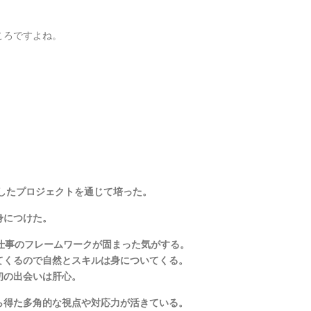
ころですよね。
！
事したプロジェクトを通じて培った。
身につけた。
仕事のフレームワークが固まった気がする。
てくるので自然とスキルは身についてくる。
初の出会いは肝心。
ら得た多角的な視点や対応力が活きている。