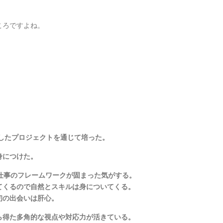
ころですよね。
！
事したプロジェクトを通じて培った。
身につけた。
仕事のフレームワークが固まった気がする。
てくるので自然とスキルは身についてくる。
初の出会いは肝心。
ら得た多角的な視点や対応力が活きている。