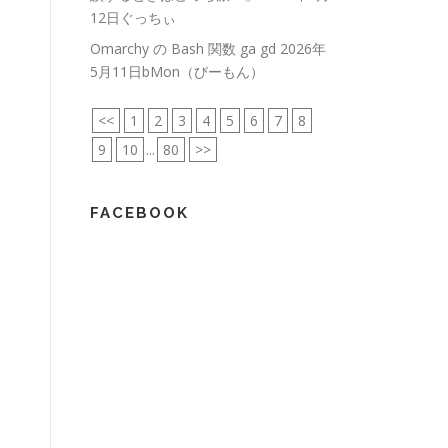
12日ぐっちぃ
Omarchy の Bash 関数 ga gd
2026年
5月11日bMon（びーもん）
<<
1
2
3
4
5
6
7
8
9
10
...
80
>>
FACEBOOK