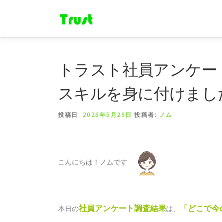
コ
ン
テ
ン
ツ
へ
トラスト社員アンケー
ス
キ
スキルを身に付けまし
ッ
プ
投稿日:
2026年5月29日
投稿者:
ノム
こんにちは！ノムです
社員アンケート調査結果
「どこで今
本日の
は、