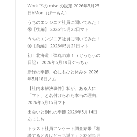
Work 下の mise の設定
2026年5月25
日bMon（びーもん）
うちのエンジニア社員に聞いてみた！
⑩【後編】
2026年5月22日マト
うちのエンジニア社員に聞いてみた！
⑩【前編】
2026年5月21日マト
初！北海道！弾丸の旅！（ぐっちぃの
日記）
2026年5月19日ぐっちぃ
新緑の季節、心にもひと休みを
2026
年5月18日ノム
【社内未解決事件】私が、ある人に
「マト」と名付けられた本当の理由。
2026年5月15日マト
出会いと別れの季節
2026年5月14日
あじしお
トラスト社員アンケート調査結果「相
談するときはどっち派？」
2026年5月