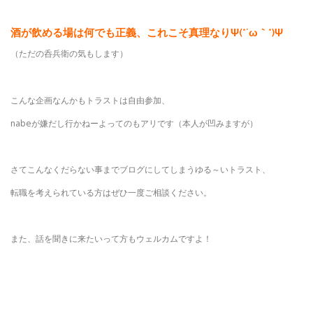
酒が飲める場は何でも正義、これこそ真理なりΨ(*´ω｀*)Ψ
（ただの呑兵衛の気もします）
こんな企画なんかもトラストは自由参加、
nabeが嫌だし行かねーよってのもアリです（本人が凹みますが）
さてこんなくだらない事までブログにしてしまうゆる～いトラスト、
転職を考えられている方はぜひ一度ご相談ください。
また、話を聞きに来たいって方もウェルカムですよ！