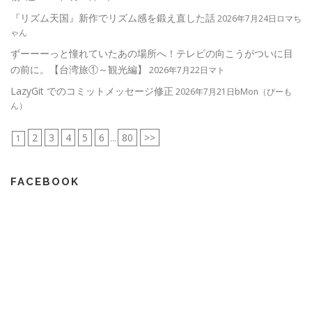
『リズム天国』新作でリズム感を鍛え直した話
2026年7月24日ロマち
ゃん
ずーーーっと憧れていたあの場所へ！テレビの向こうがついに目
の前に。【台湾旅①～観光編】
2026年7月22日マト
LazyGit でのコミットメッセージ修正
2026年7月21日bMon（びーも
ん）
2
3
4
5
6
80
>>
1
...
FACEBOOK