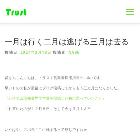
コ
ン
メニュー
テ
ン
ツ
へ
ホーム
ニュース
事業内容
会社概要
一月は行く二月は逃げる三月は去る
ス
キ
投稿日:
2024年3月13日
投稿者:
NABE
ッ
プ
採用情報
ブログ
お問合せ
皆さんこんにちは、トラスト営業兼採用担当のnabeです。
早いもので私が最後にブログ投稿してからもう三カ月になりました。
『システム開発業界で営業を開始した時に思っていたこと』
これ書いたのが１２月８日、そして今は３月１３日
いやはや、ズボラここに極まるって感じですねｗ