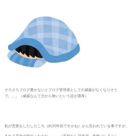
そろそろブログ書かないとブログ管理者としての威厳がなくなりそう
で。。。（威厳なんて元から無いという説が濃厚）
私が営業をしだしたころ（約30年前ですかね）から言われている事ですが、
あれ？高校の時やったかな。。。（高校なら35年前、年齢バレるｗ）