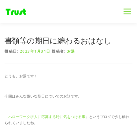
コ
ン
メニュー
テ
ン
ツ
へ
ホーム
ニュース
事業内容
会社概要
書類等の期日に纏わるおはなし
ス
キ
投稿日:
2023年1月31日
投稿者:
お湯
ッ
プ
採用情報
ブログ
お問合せ
どうも、お湯です！
今回はみんな嫌いな期日についてのお話です。
「
ハローワーク求人に応募する時に気をつける事
」というブログで少し触れ
られていましたね。