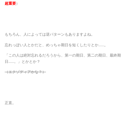
超重要
）
もちろん、人によっては逆パターンもありますよね。
忘れっぽい人とかだと、めっちゃ期日を短くしたりとか……。
「この人は絶対忘れるだろうから、第一の期日、第二の期日、最終期
日……。」とかとか？
（エクゾディアかな？）
正直。