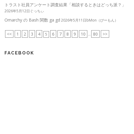
トラスト社員アンケート調査結果「相談するときはどっち派？」
2026年5月12日ぐっちぃ
Omarchy の Bash 関数 ga gd
2026年5月11日bMon（びーもん）
<<
1
2
3
4
6
7
8
9
10
80
>>
5
...
FACEBOOK