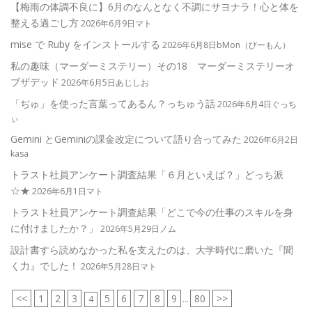
【梅雨の体調不良に】6月のなんとなく不調にサヨナラ！心と体を
整える過ごし方
2026年6月9日マト
mise で Ruby をインストールする
2026年6月8日bMon（びーもん）
私の趣味（マーダーミステリー）その18 マーダーミステリーオ
ブザデッド
2026年6月5日あじしお
「ぢゅ」を使った言葉ってあるん？っちゅう話
2026年6月4日ぐっち
ぃ
Gemini とGeminiの課金改定について語り合ってみた
2026年6月2日
kasa
トラスト社員アンケート調査結果「６月といえば？」どっち派
☆★
2026年6月1日マト
トラスト社員アンケート調査結果「どこで今の仕事のスキルを身
に付けましたか？」
2026年5月29日ノム
設計書すら読めなかった私を支えたのは、大学時代に磨いた『聞
く力』でした！
2026年5月28日マト
<<
1
2
3
5
6
7
8
9
80
>>
4
...