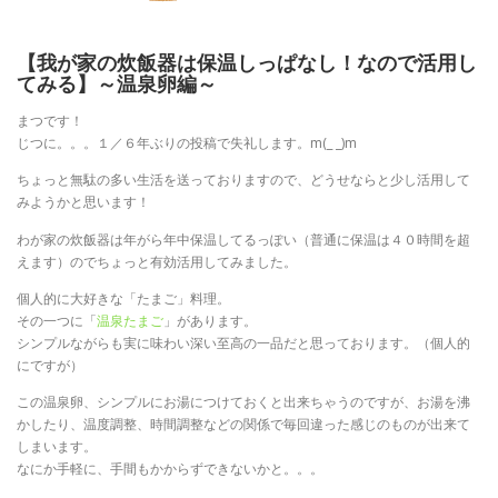
【我が家の炊飯器は保温しっぱなし！なので活用し
てみる】～温泉卵編～
まつです！
じつに。。。１／６年ぶりの投稿で失礼します。m(_ _)m
ちょっと無駄の多い生活を送っておりますので、どうせならと少し活用して
みようかと思います！
わが家の炊飯器は年がら年中保温してるっぽい（普通に保温は４０時間を超
えます）のでちょっと有効活用してみました。
個人的に大好きな「たまご」料理。
その一つに「
温泉たまご
」があります。
シンプルながらも実に味わい深い至高の一品だと思っております。（個人的
にですが）
この温泉卵、シンプルにお湯につけておくと出来ちゃうのですが、お湯を沸
かしたり、温度調整、時間調整などの関係で毎回違った感じのものが出来て
しまいます。
なにか手軽に、手間もかからずできないかと。。。