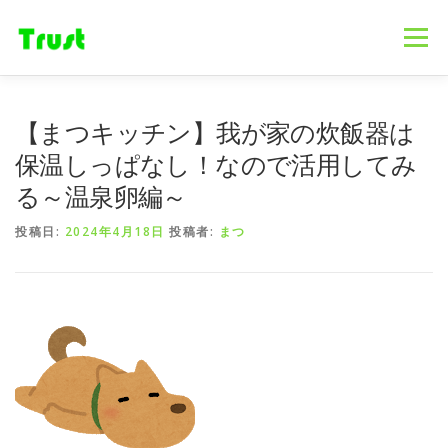
コ
ン
メニュー
テ
ン
ツ
へ
ホーム
ニュース
事業内容
会社概要
【まつキッチン】我が家の炊飯器は
ス
キ
保温しっぱなし！なので活用してみ
ッ
る～温泉卵編～
プ
採用情報
ブログ
お問合せ
投稿日:
2024年4月18日
投稿者:
まつ