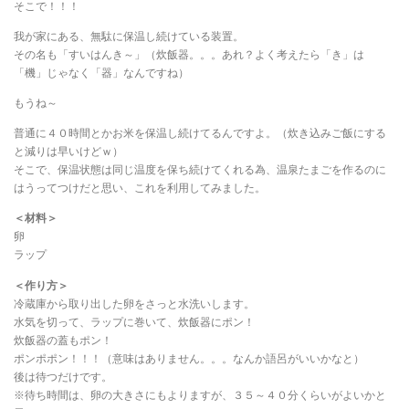
そこで！！！
我が家にある、無駄に保温し続けている装置。
その名も「すいはんき～」（炊飯器。。。あれ？よく考えたら「き」は
「機」じゃなく「器」なんですね）
もうね～
普通に４０時間とかお米を保温し続けてるんですよ。（炊き込みご飯にする
と減りは早いけどｗ）
そこで、保温状態は同じ温度を保ち続けてくれる為、温泉たまごを作るのに
はうってつけだと思い、これを利用してみました。
＜材料＞
卵
ラップ
＜作り方＞
冷蔵庫から取り出した卵をさっと水洗いします。
水気を切って、ラップに巻いて、炊飯器にポン！
炊飯器の蓋もポン！
ポンポポン！！！（意味はありません。。。なんか語呂がいいかなと）
後は待つだけです。
※待ち時間は、卵の大きさにもよりますが、３５～４０分くらいがよいかと