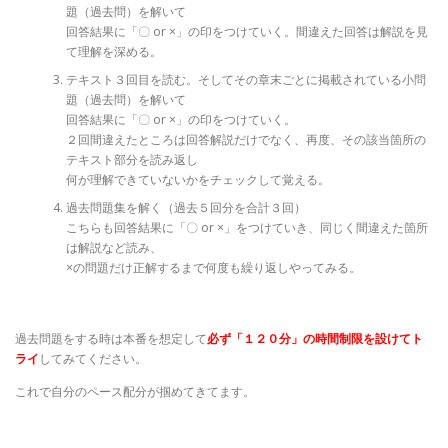
題（過去問）を解いて
回答結果に「〇 or ×」の印をつけていく。間違えた回答は解説を見
て理解を深める。
テキスト３回目を読む。そしてその章末ごとに掲載されている小問
題（過去問）を解いて
回答結果に「〇 or ×」の印をつけていく。
２回間違えたところは回答解説だけでなく、再度、その該当箇所の
テキスト部分を読み返し
何が理解できていないかをチェックして覚える。
過去問題集を解く（過去５回分を合計３回）
こちらも回答結果に「〇 or ×」をつけていき、同じく間違えた箇所
は解説など読み、
×の問題だけ正解するまで何度も繰り返しやってみる。
過去問題をする時は本番を想定して
必ず「１２０分」の時間制限を設けてト
ライ
してみてください。
これで自分のペース配分が掴めてきてます。