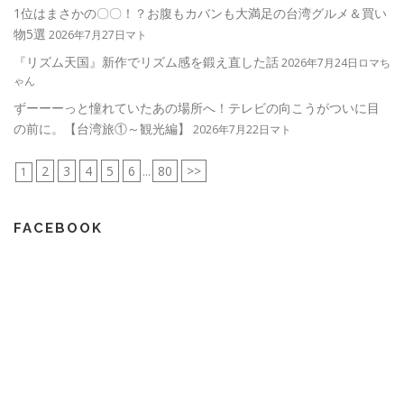
1位はまさかの〇〇！？お腹もカバンも大満足の台湾グルメ＆買い
物5選
2026年7月27日マト
『リズム天国』新作でリズム感を鍛え直した話
2026年7月24日ロマち
ゃん
ずーーーっと憧れていたあの場所へ！テレビの向こうがついに目
の前に。【台湾旅①～観光編】
2026年7月22日マト
2
3
4
5
6
80
>>
1
...
FACEBOOK