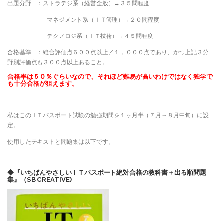
出題分野 ：ストラテジ系（経営全般）→３５問程度
マネジメント系（ＩＴ管理）→２０問程度
テクノロジ系（ＩＴ技術）→４５問程度
合格基準 ：総合評価点６００点以上／１，０００点であり、かつ上記３分
野別評価点も３００点以上あること。
合格率は５０％ぐらいなので、それほど難易が高いわけではなく独学で
も十分合格が狙えます。
私はこのＩＴパスポート試験の勉強期間を１ヶ月半（７月～８月中旬）に設
定。
使用したテキストと問題集は以下です。
◆『いちばんやさしいＩＴパスポート絶対合格の教科書＋出る順問題
集』（SB CREATIVE)