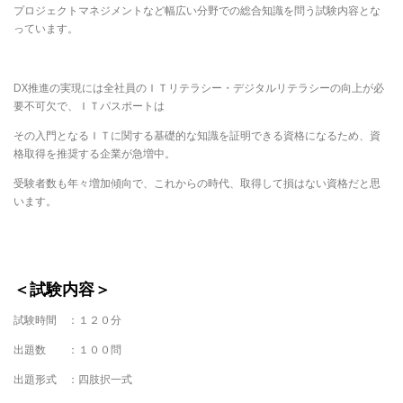
プロジェクトマネジメントなど幅広い分野での総合知識を問う試験内容とな
っています。
DX推進の実現には全社員のＩＴリテラシー・デジタルリテラシーの向上が必
要不可欠で、ＩＴパスポートは
その入門となるＩＴに関する基礎的な知識を証明できる資格になるため、資
格取得を推奨する企業が急増中。
受験者数も年々増加傾向で、これからの時代、取得して損はない資格だと思
います。
＜試験内容＞
試験時間 ：１２０分
出題数 ：１００問
出題形式 ：四肢択一式