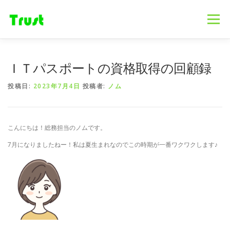
コ
ン
メニュー
テ
ン
ツ
へ
ホーム
ニュース
事業内容
会社概要
ＩＴパスポートの資格取得の回顧録
ス
キ
投稿日:
2023年7月4日
投稿者:
ノム
ッ
プ
採用情報
ブログ
お問合せ
こんにちは！総務担当のノムです。
7月になりましたねー！私は夏生まれなのでこの時期が一番ワクワクします♪