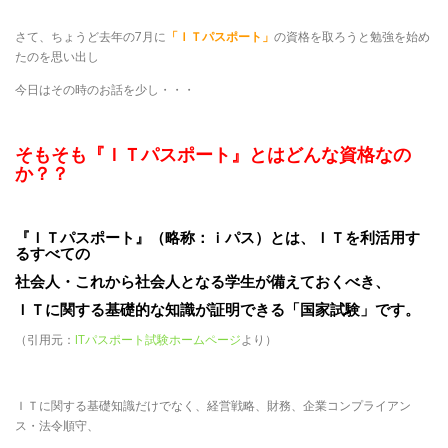
さて、ちょうど去年の7月に
「ＩＴパスポート」
の資格を取ろうと勉強を始め
たのを思い出し
今日はその時のお話を少し・・・
そもそも『ＩＴパスポート』とはどんな資格なの
か？？
『ＩＴパスポート』（略称：ｉパス）とは、ＩＴを利活用す
るすべての
社会人・これから社会人となる学生が
備えておくべき、
ＩＴに関する基礎的な知識が証明できる「国家試験」です。
（引用元：
ITパスポート試験ホームページ
より）
ＩＴに関する基礎知識だけでなく、経営戦略、財務、企業コンプライアン
ス・法令順守、