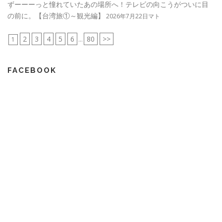
ずーーーっと憧れていたあの場所へ！テレビの向こうがついに目
の前に。【台湾旅①～観光編】
2026年7月22日マト
2
3
4
5
6
80
>>
1
...
FACEBOOK