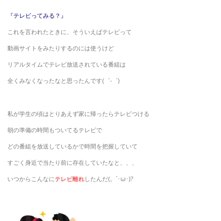
『テレビってみる？』
これを言われたときに、そういえばテレビって
動画サイトをみたりするのには使うけど
リアルタイムでテレビ放送されている番組は
全くみなくなったなと思ったんです(゜-゜)
私が学生の頃はとりあえず家に帰ったらテレビつける
朝の準備の時間もついてるテレビで
どの番組を放送しているかで時間を把握していて
すごく身近で当たり前に存在していたなと、、、
いつからこんなに
テレビ離れ
したんだ(。´･ω･)?