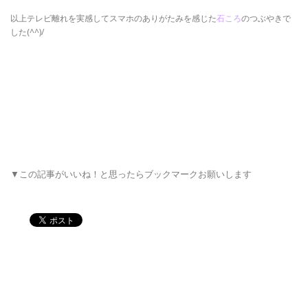
以上テレビ離れを実感してスマホのありがたみを感じた
石ころ
のつぶやきで
した(^^)/
▼この記事がいいね！と思ったらブックマークお願いします