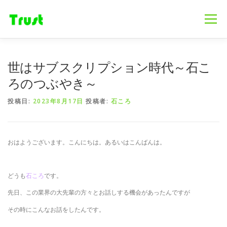
コ
ン
メニュー
テ
ン
ツ
へ
ホーム
ニュース
事業内容
会社概要
世はサブスクリプション時代～石こ
ス
キ
ろのつぶやき～
ッ
プ
採用情報
ブログ
お問合せ
投稿日:
2023年8月17日
投稿者:
石ころ
おはようございます。こんにちは。あるいはこんばんは。
どうも
石ころ
です。
先日、この業界の大先輩の方々とお話しする機会があったんですが
その時にこんなお話をしたんです。