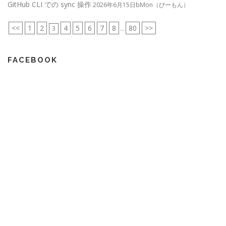
GitHub CLI での sync 操作
2026年6月15日bMon（びーもん）
<<
1
2
4
5
6
7
8
80
>>
3
...
FACEBOOK