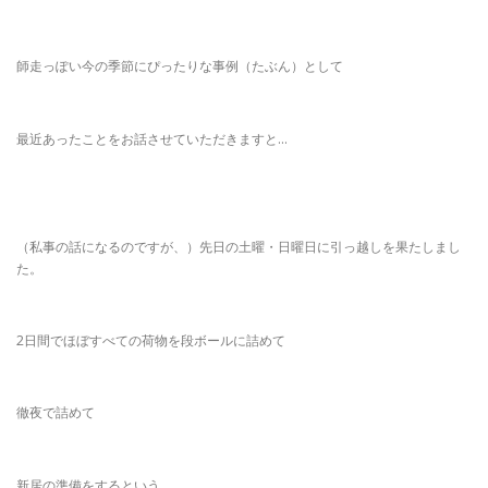
師走っぽい今の季節にぴったりな事例（たぶん）として
最近あったことをお話させていただきますと…
（私事の話になるのですが、）先日の土曜・日曜日に引っ越しを果たしまし
た。
2日間でほぼすべての荷物を段ボールに詰めて
徹夜で詰めて
新居の準備をするという