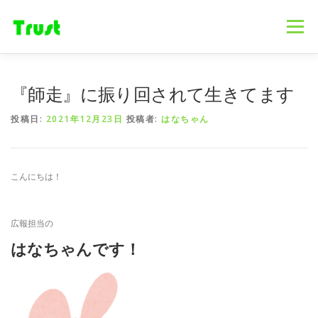
コ
ン
メニュー
テ
ン
ツ
へ
ホーム
ニュース
事業内容
会社概要
『師走』に振り回されて生きてます
ス
キ
投稿日:
2021年12月23日
投稿者:
はなちゃん
ッ
プ
採用情報
ブログ
お問合せ
こんにちは！
広報担当の
はなちゃんです！