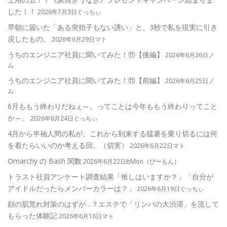
した！！
2026年7月3日ぐっちぃ
早朝に届いた「ある突拍子もない誘い」と、3秒で私を現実に引き
戻したもの。
2026年6月29日マト
うちのエンジニア社員に聞いてみた！⑪【後編】
2026年6月26日ノ
ム
うちのエンジニア社員に聞いてみた！⑪【前編】
2026年6月25日ノ
ム
6月ももう終わりだねぇ～。ってことは今年ももう終わりってこと
か～。
2026年6月24日ぐっちぃ
4月から半袖人間の私が、これから到来する猛暑を乗り切るには何
を着たらいいのか考える回。（切実）
2026年6月22日マト
Omarchy の Bash 関数
2026年6月22日bMon（びーもん）
トラスト社員アンケート調査結果「推しはいますか？」「自分が
アイドルだったらメンバーカラーは？」
2026年6月19日ぐっちぃ
顔の肌荒れ対策のはずが…？エステで「リンパの大渋滞」を流して
もらった体験記
2026年6月16日マト