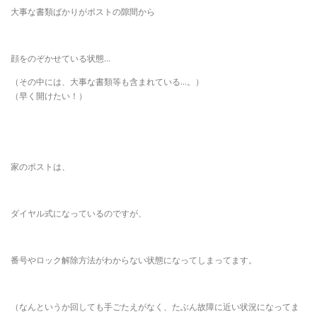
大事な書類ばかりがポストの隙間から
顔をのぞかせている状態…
（その中には、大事な書類等も含まれている…。）
（早く開けたい！）
家のポストは、
ダイヤル式になっているのですが、
番号やロック解除方法がわからない状態になってしまってます。
（なんというか回しても手ごたえがなく、たぶん故障に近い状況になってま