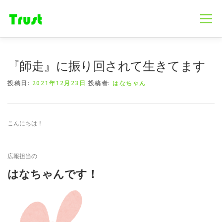
コ
ン
メニュー
テ
ン
ツ
へ
ホーム
ニュース
事業内容
会社概要
『師走』に振り回されて生きてます
ス
キ
投稿日:
2021年12月23日
投稿者:
はなちゃん
ッ
プ
採用情報
ブログ
お問合せ
こんにちは！
広報担当の
はなちゃんです！