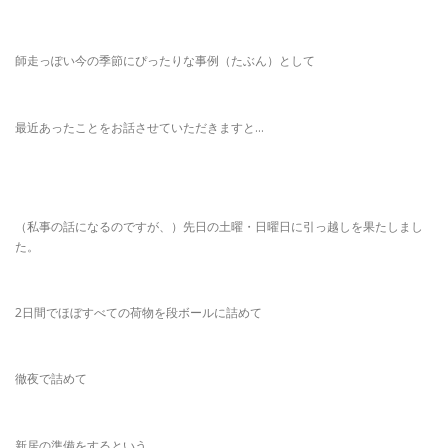
師走っぽい今の季節にぴったりな事例（たぶん）として
最近あったことをお話させていただきますと…
（私事の話になるのですが、）先日の土曜・日曜日に引っ越しを果たしまし
た。
2日間でほぼすべての荷物を段ボールに詰めて
徹夜で詰めて
新居の準備をするという