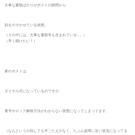
大事な書類ばかりがポストの隙間から
顔をのぞかせている状態…
（その中には、大事な書類等も含まれている…。）
（早く開けたい！）
家のポストは、
ダイヤル式になっているのですが、
番号やロック解除方法がわからない状態になってしまってます。
（なんというか回しても手ごたえがなく、たぶん故障に近い状況になってま