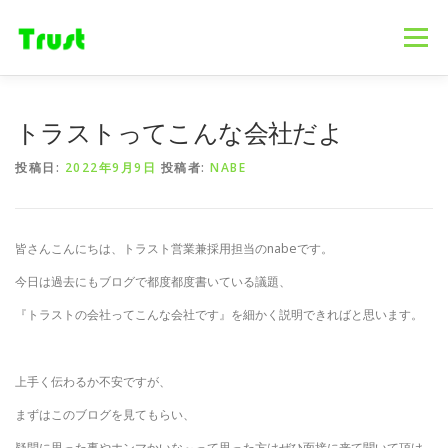
コ
ン
メニュー
テ
ン
ツ
へ
ホーム
ニュース
事業内容
会社概要
トラストってこんな会社だよ
ス
キ
投稿日:
2022年9月9日
投稿者:
NABE
ッ
プ
採用情報
ブログ
お問合せ
皆さんこんにちは、トラスト営業兼採用担当のnabeです。
今日は過去にもブログで都度都度書いている議題、
『トラストの会社ってこんな会社です』を細かく説明できればと思います。
上手く伝わるか不安ですが、
まずはこのブログを見てもらい、
疑問に思った事やホンマかいな～って思った方はぜひ面接に来て聞いて頂け