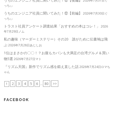
うちのエンジニア社員に聞いてみた！⑫【後編】
2026年7月31日ぐ
っちぃ
うちのエンジニア社員に聞いてみた！⑫【前編】
2026年7月30日ぐ
っちぃ
トラスト社員アンケート調査結果「おすすめの本はコレ！」
2026
年7月29日ノム
私の趣味（マーダーミステリー）その20 誰がために伝書鳩は飛
ぶ
2026年7月28日あじしお
1位はまさかの〇〇！？お腹もカバンも大満足の台湾グルメ＆買い
物5選
2026年7月27日マト
『リズム天国』新作でリズム感を鍛え直した話
2026年7月24日ロマち
ゃん
2
3
4
5
6
80
>>
1
...
FACEBOOK