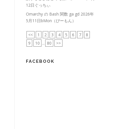
12日ぐっちぃ
Omarchy の Bash 関数 ga gd
2026年
5月11日bMon（びーもん）
<<
1
2
3
4
5
6
7
8
9
10
...
80
>>
FACEBOOK