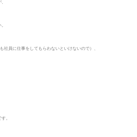
が、
い。
ても社員に仕事をしてもらわないといけないので）、
。
です。