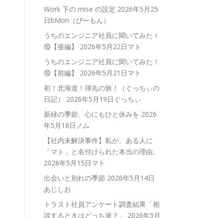
Work 下の mise の設定
2026年5月25
日bMon（びーもん）
うちのエンジニア社員に聞いてみた！
⑩【後編】
2026年5月22日マト
うちのエンジニア社員に聞いてみた！
⑩【前編】
2026年5月21日マト
初！北海道！弾丸の旅！（ぐっちぃの
日記）
2026年5月19日ぐっちぃ
新緑の季節、心にもひと休みを
2026
年5月18日ノム
【社内未解決事件】私が、ある人に
「マト」と名付けられた本当の理由。
2026年5月15日マト
出会いと別れの季節
2026年5月14日
あじしお
トラスト社員アンケート調査結果「相
談するときはどっち派？」
2026年5月