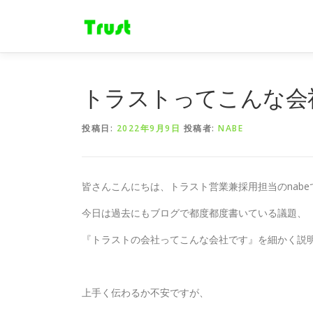
コ
ン
テ
ン
ツ
へ
トラストってこんな会
ス
キ
投稿日:
2022年9月9日
投稿者:
NABE
ッ
プ
皆さんこんにちは、トラスト営業兼採用担当のnabe
今日は過去にもブログで都度都度書いている議題、
『トラストの会社ってこんな会社です』を細かく説
上手く伝わるか不安ですが、