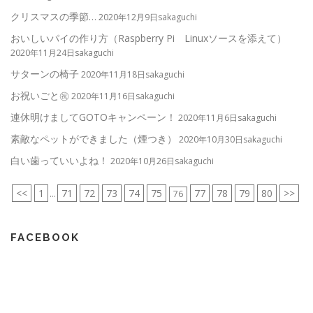
クリスマスの季節…
2020年12月9日sakaguchi
おいしいパイの作り方（Raspberry Pi Linuxソースを添えて）
2020年11月24日sakaguchi
サターンの椅子
2020年11月18日sakaguchi
お祝いごと㊗
2020年11月16日sakaguchi
連休明けましてGOTOキャンペーン！
2020年11月6日sakaguchi
素敵なペットができました（煙つき）
2020年10月30日sakaguchi
白い歯っていいよね！
2020年10月26日sakaguchi
<<
1
71
72
73
74
75
77
78
79
80
>>
...
76
FACEBOOK