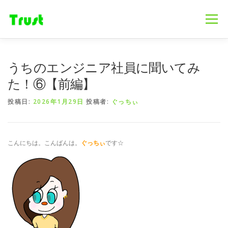
コ
ン
メニュー
テ
ン
ツ
へ
ホーム
ニュース
事業内容
会社概要
うちのエンジニア社員に聞いてみ
ス
キ
た！⑥【前編】
ッ
プ
採用情報
ブログ
お問合せ
投稿日:
2026年1月29日
投稿者:
ぐっちぃ
こんにちは。こんばんは。
ぐっちぃ
です☆